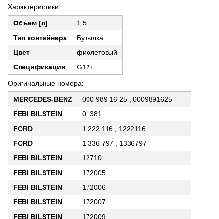
Характеристики:
Объем [л]
1,5
Тип контейнера
Бутылка
Цвет
фиолетовый
Спецификация
G12+
Оригинальные номера:
MERCEDES-BENZ
000 989 16 25 , 0009891625
FEBI BILSTEIN
01381
FORD
1 222 116 , 1222116
FORD
1 336 797 , 1336797
FEBI BILSTEIN
12710
FEBI BILSTEIN
172005
FEBI BILSTEIN
172006
FEBI BILSTEIN
172007
FEBI BILSTEIN
172009