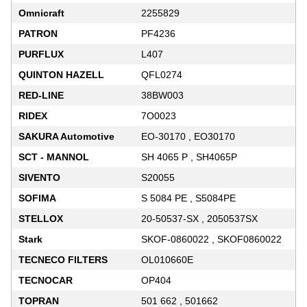
Omnicraft
2255829
PATRON
PF4236
PURFLUX
L407
QUINTON HAZELL
QFL0274
RED-LINE
38BW003
RIDEX
7O0023
SAKURA Automotive
EO-30170 , EO30170
SCT - MANNOL
SH 4065 P , SH4065P
SIVENTO
S20055
SOFIMA
S 5084 PE , S5084PE
STELLOX
20-50537-SX , 2050537SX
Stark
SKOF-0860022 , SKOF0860022
TECNECO FILTERS
OL010660E
TECNOCAR
OP404
TOPRAN
501 662 , 501662