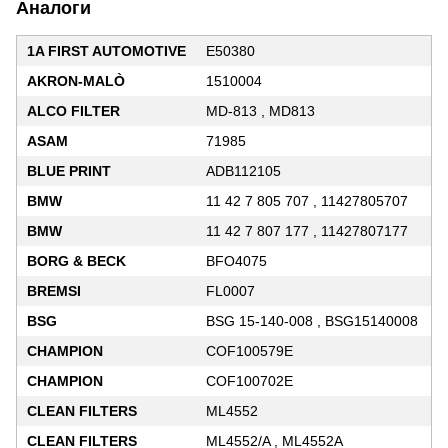
Аналоги
1A FIRST AUTOMOTIVE
E50380
AKRON-MALÒ
1510004
ALCO FILTER
MD-813 , MD813
ASAM
71985
BLUE PRINT
ADB112105
BMW
11 42 7 805 707 , 11427805707
BMW
11 42 7 807 177 , 11427807177
BORG & BECK
BFO4075
BREMSI
FL0007
BSG
BSG 15-140-008 , BSG15140008
CHAMPION
COF100579E
CHAMPION
COF100702E
CLEAN FILTERS
ML4552
CLEAN FILTERS
ML4552/A , ML4552A