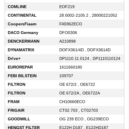
COMLINE
EOF219
CONTINENTAL
28.0002-2105.2 , 28000221052
CoopersFiaam
FA5962ECO
DACO Germany
DFO0306
DENCKERMANN
A210898
DYNAMATRIX
DOFX361/4D , DOFX3614D
Dr!ve+
DP1110.11.0124 , DP1110110124
EUROREPAR
1611660180
FEBI BILSTEIN
109707
FILTRON
OE 672/2 , OE6722
FILTRON
OE 672/2A , OE6722A
FRAM
CH10660ECO
FRIGAIR
CT02.703 , CT02703
GOODWILL
OG 239 ECO , OG239ECO
HENGST FILTER
E122H D187 , E122HD187