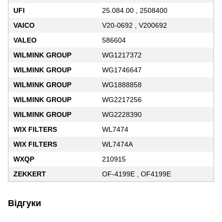
UFI
25.084.00 , 2508400
VAICO
V20-0692 , V200692
VALEO
586604
WILMINK GROUP
WG1217372
WILMINK GROUP
WG1746647
WILMINK GROUP
WG1888858
WILMINK GROUP
WG2217256
WILMINK GROUP
WG2228390
WIX FILTERS
WL7474
WIX FILTERS
WL7474A
WXQP
210915
ZEKKERT
OF-4199E , OF4199E
Відгуки