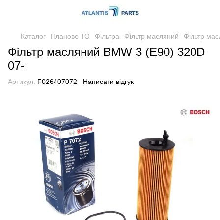
Каталог
Планове ТО
Фільтра
Фільтр масляний
Фільтр мас
Фільтр масляний BMW 3 (E90) 320D
07-
Артикул:
F026407072
Написати відгук