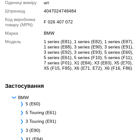
Одиниці виміру
шт.
Штрихкод
4047024748484
Код виробника
F 026 407 072
товару (MPN)
Марка
BMW
Модель
1 series (E81)
,
1 series (E82)
,
1 series (E87)
,
1 series (E88)
,
3 series (E90)
,
3 series (E91)
,
3 series (E92)
,
3 series (E93)
,
5 series (E60)
,
5 series (E61)
,
5 series (F10)
,
5 series (F11)
,
7 series (F01)
,
X1 (E84)
,
X3 (E83)
,
X5 (E70)
,
X5 (F15, F85)
,
X6 (E71, E72)
,
X6 (F16, F86)
Застосування
BMW
5 (E60)
5 Touring (E61)
3 Touring (E91)
3 (E90)
X1 (E84)