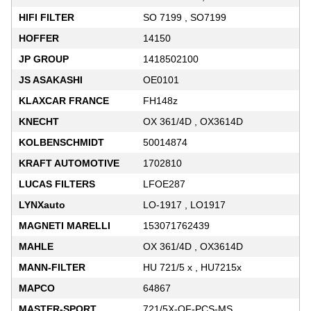
HIFI FILTER
SO 7199 , SO7199
HOFFER
14150
JP GROUP
1418502100
JS ASAKASHI
OE0101
KLAXCAR FRANCE
FH148z
KNECHT
OX 361/4D , OX3614D
KOLBENSCHMIDT
50014874
KRAFT AUTOMOTIVE
1702810
LUCAS FILTERS
LFOE287
LYNXauto
LO-1917 , LO1917
MAGNETI MARELLI
153071762439
MAHLE
OX 361/4D , OX3614D
MANN-FILTER
HU 721/5 x , HU7215x
MAPCO
64867
MASTER-SPORT
721/5X-OF-PCS-MS ,