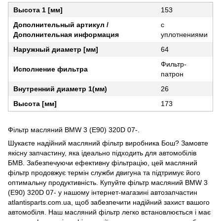
Высота 1 [мм]
153
Дополнительный артикул /
с
Дополнительная информация
уплотнениями
Наружный диаметр [мм]
64
Фильтр-
Исполнение фильтра
патрон
Внутренний диаметр 1(мм)
26
Высота [мм]
173
Фільтр масляний BMW 3 (E90) 320D 07-.
Шукаєте надійний масляний фільтр виробника Бош? Замовте
якісну запчастину, яка ідеально підходить для автомобілів
БМВ. Забезпечуючи ефективну фільтрацію, цей масляний
фільтр продовжує термін служби двигуна та підтримує його
оптимальну продуктивність. Купуйте фільтр масляний BMW 3
(E90) 320D 07- у нашому інтернет-магазині автозапчастин
atlantisparts.com.ua, щоб забезпечити надійний захист вашого
автомобіля. Наш масляний фільтр легко встановлюється і має