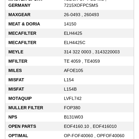
GERMANY
7215XOFPCSMS
MAXGEAR
26-0493 , 260493
MEAT & DORIA
14150
MECAFILTER
ELH4425
MECAFILTER
ELH4425C
MEYLE
314 322 0003 , 3143220003
MFILTER
TE 4059 , TE4059
MILES
AFOE105
MISFAT
L154
MISFAT
L154B
MOTAQUIP
LVFL742
MULLER FILTER
FOP380
NPS
B131W03
OPEN PARTS
EOF4160.10 , EOF416010
OPTIMAL
OP-FOF40060 , OPFOF40060