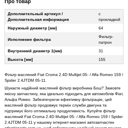
Про товар
Дополнительный артикул /
с
Дополнительная информация
прокладкой
Наружный диаметр [мм]
64
Фильтр-
Исполнение фильтра
патрон
Внутренний диаметр 1(мм)
31
Высота [мм]
155
Фільтр масляний Fiat Croma 2.4D Multijet 05- / Alfa Romeo 159 /
Spider 2.4JTDM 05-11.
Шукаєте надійний масляний фільтр виробника Бош? Замовте
якісну запчастину, яка ідеально підходить для автомобілів Фіат,
Альфа Ромео. Забезпечуючи ефективну фільтрацію, цей
масляний фільтр продовжує термін служби двигуна та
підтримує його оптимальну продуктивність. Купуйте фільтр
масляний Fiat Croma 2.4D Multijet 05- / Alfa Romeo 159 / Spider
2.4JTDM 05-11 у нашому інтернет-магазині автозапчастин
atlantisparts.com.ua, щоб забезпечити надійний захист вашого