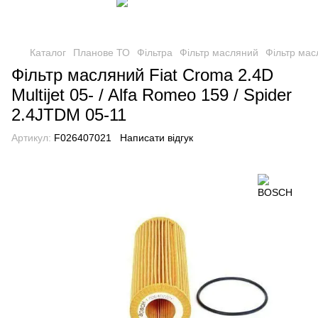
Каталог
Планове ТО
Фільтра
Фільтр масляний
Фільтр масл
Фільтр масляний Fiat Croma 2.4D
Multijet 05- / Alfa Romeo 159 / Spider
2.4JTDM 05-11
Артикул:
F026407021
Написати відгук