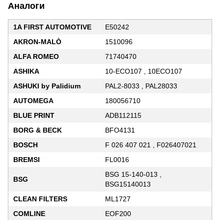
Аналоги
1A FIRST AUTOMOTIVE
E50242
AKRON-MALÒ
1510096
ALFA ROMEO
71740470
ASHIKA
10-ECO107 , 10ECO107
ASHUKI by Palidium
PAL2-8033 , PAL28033
AUTOMEGA
180056710
BLUE PRINT
ADB112115
BORG & BECK
BFO4131
BOSCH
F 026 407 021 , F026407021
BREMSI
FL0016
BSG 15-140-013 ,
BSG
BSG15140013
CLEAN FILTERS
ML1727
COMLINE
EOF200