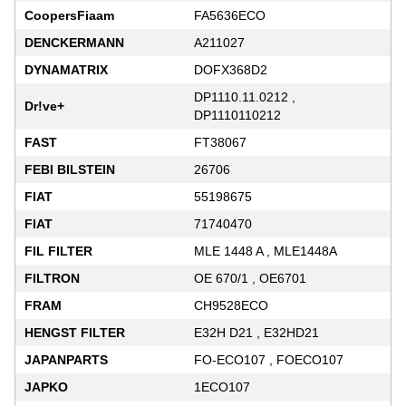
CoopersFiaam
FA5636ECO
DENCKERMANN
A211027
DYNAMATRIX
DOFX368D2
DP1110.11.0212 ,
Dr!ve+
DP1110110212
FAST
FT38067
FEBI BILSTEIN
26706
FIAT
55198675
FIAT
71740470
FIL FILTER
MLE 1448 A , MLE1448A
FILTRON
OE 670/1 , OE6701
FRAM
CH9528ECO
HENGST FILTER
E32H D21 , E32HD21
JAPANPARTS
FO-ECO107 , FOECO107
JAPKO
1ECO107