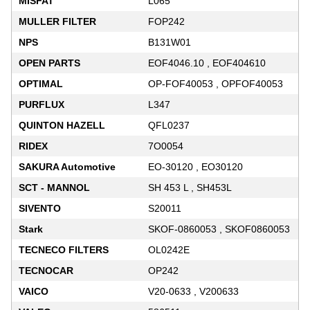
MISFAT
L065
MULLER FILTER
FOP242
NPS
B131W01
OPEN PARTS
EOF4046.10 , EOF404610
OPTIMAL
OP-FOF40053 , OPFOF40053
PURFLUX
L347
QUINTON HAZELL
QFL0237
RIDEX
7O0054
SAKURA Automotive
EO-30120 , EO30120
SCT - MANNOL
SH 453 L , SH453L
SIVENTO
S20011
Stark
SKOF-0860053 , SKOF0860053
TECNECO FILTERS
OL0242E
TECNOCAR
OP242
VAICO
V20-0633 , V200633