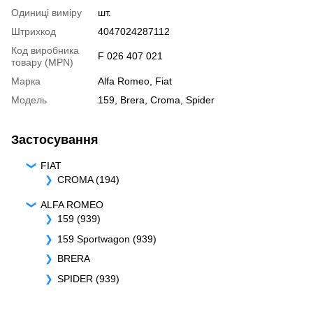
Одиниці виміру
шт.
Штрихкод
4047024287112
Код виробника
F 026 407 021
товару (MPN)
Марка
Alfa Romeo
,
Fiat
Модель
159
,
Brera
,
Croma
,
Spider
Застосування
FIAT
CROMA (194)
ALFA ROMEO
159 (939)
159 Sportwagon (939)
BRERA
SPIDER (939)