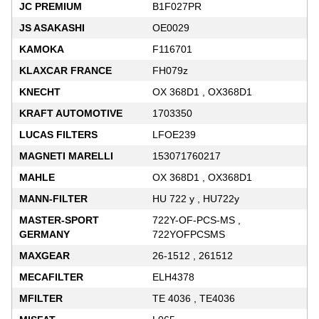
JC PREMIUM
B1F027PR
JS ASAKASHI
OE0029
KAMOKA
F116701
KLAXCAR FRANCE
FH079z
KNECHT
OX 368D1 , OX368D1
KRAFT AUTOMOTIVE
1703350
LUCAS FILTERS
LFOE239
MAGNETI MARELLI
153071760217
MAHLE
OX 368D1 , OX368D1
MANN-FILTER
HU 722 y , HU722y
MASTER-SPORT
722Y-OF-PCS-MS ,
GERMANY
722YOFPCSMS
MAXGEAR
26-1512 , 261512
MECAFILTER
ELH4378
MFILTER
TE 4036 , TE4036