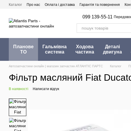
Перейти до основного контенту
Каталог
Про нас
Оплата і доставка
Гарантія та повернення
Кон
099 139-55-11
Передзво
Планове
Гальмівна
Ходова
Деталі
ТО
система
частина
двигуна
Автозапчастини онлайн | магазин запчастин АТЛАНТІС ПАРТС
Каталог
П
Фільтр масляний Fiat Ducato
В наявності
Написати відгук