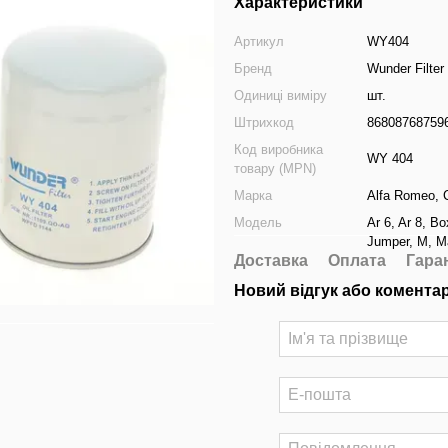
Характеристики
Артикул
WY404
Бренд
Wunder Filter
Одиниці виміру
шт.
Штрихкод
86808768759
Код виробника
WY 404
товару (MPN)
Марка
Alfa Romeo
,
Модель
Ar 6
,
Ar 8
,
Bo
Jumper
,
M
,
Ma
Доставка
Оплата
Гара
Новий відгук або комента