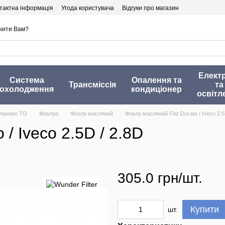
тактна інформація
Угода користувача
Відгуки про магазин
нити Вам?
Елект
Система
Опалення та
Трансміссія
та
охолодження
кондиціонер
освітл
ланове ТО
Фільтра
Фільтр масляний
Фільтр масляний Fiat Ducato / Iveco 2.5
 / Iveco 2.5D / 2.8D
305.0 грн/шт.
Купити
шт.