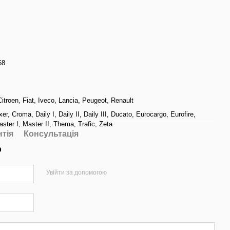
68
Citroen
,
Fiat
,
Iveco
,
Lancia
,
Peugeot
,
Renault
xer
,
Croma
,
Daily I
,
Daily II
,
Daily III
,
Ducato
,
Eurocargo
,
Eurofire
,
ster I
,
Master II
,
Thema
,
Trafic
,
Zeta
нтія
Консультація
р
Увійти за допомогою