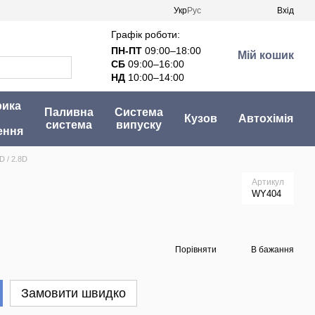
Укр
Рус
Вхід
Графік роботи:
ПН-ПТ
09:00–18:00
Мій кошик
СБ
09:00–16:00
НД
10:00–14:00
рика
Паливна
Система
Кузов
Автохімія
система
випуску
ення
D / 2.8D
Артикул
WY404
Порівняти
В бажання
Замовити швидко