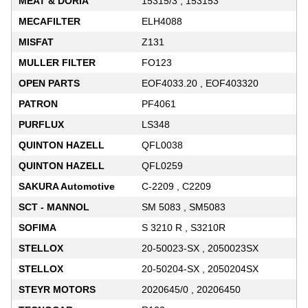
MEAT & DORIA
15315/3 , 153153
MECAFILTER
ELH4088
MISFAT
Z131
MULLER FILTER
FO123
OPEN PARTS
EOF4033.20 , EOF403320
PATRON
PF4061
PURFLUX
LS348
QUINTON HAZELL
QFL0038
QUINTON HAZELL
QFL0259
SAKURA Automotive
C-2209 , C2209
SCT - MANNOL
SM 5083 , SM5083
SOFIMA
S 3210 R , S3210R
STELLOX
20-50023-SX , 2050023SX
STELLOX
20-50204-SX , 2050204SX
STEYR MOTORS
2020645/0 , 20206450