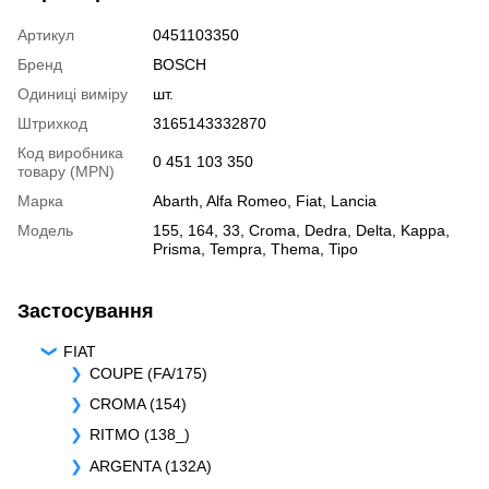
Артикул
0451103350
Бренд
BOSCH
Одиниці виміру
шт.
Штрихкод
3165143332870
Код виробника
0 451 103 350
товару (MPN)
Марка
Abarth
,
Alfa Romeo
,
Fiat
,
Lancia
Модель
155
,
164
,
33
,
Croma
,
Dedra
,
Delta
,
Kappa
,
Prisma
,
Tempra
,
Thema
,
Tipo
Застосування
FIAT
COUPE (FA/175)
CROMA (154)
RITMO (138_)
ARGENTA (132A)