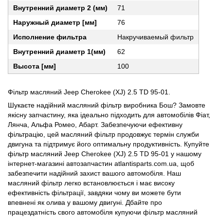
Внутренний диаметр 2 (мм)
71
Наружный диаметр [мм]
76
Исполнение фильтра
Накручиваемый фильтр
Внутренний диаметр 1(мм)
62
Высота [мм]
100
Фільтр масляний Jeep Cherokee (XJ) 2.5 TD 95-01.
Шукаєте надійний масляний фільтр виробника Бош? Замовте
якісну запчастину, яка ідеально підходить для автомобілів Фіат,
Лянча, Альфа Ромео, Абарт. Забезпечуючи ефективну
фільтрацію, цей масляний фільтр продовжує термін служби
двигуна та підтримує його оптимальну продуктивність. Купуйте
фільтр масляний Jeep Cherokee (XJ) 2.5 TD 95-01 у нашому
інтернет-магазині автозапчастин atlantisparts.com.ua, щоб
забезпечити надійний захист вашого автомобіля. Наш
масляний фільтр легко встановлюється і має високу
ефективність фільтрації, завдяки чому ви можете бути
впевнені як олива у вашому двигуні. Дбайте про
працездатність свого автомобіля купуючи фільтр масляний