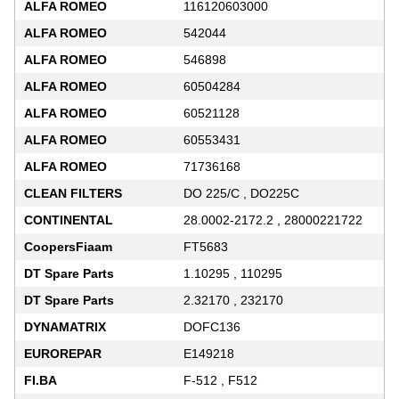
ALFA ROMEO
116120603000
ALFA ROMEO
542044
ALFA ROMEO
546898
ALFA ROMEO
60504284
ALFA ROMEO
60521128
ALFA ROMEO
60553431
ALFA ROMEO
71736168
CLEAN FILTERS
DO 225/C , DO225C
CONTINENTAL
28.0002-2172.2 , 28000221722
CoopersFiaam
FT5683
DT Spare Parts
1.10295 , 110295
DT Spare Parts
2.32170 , 232170
DYNAMATRIX
DOFC136
EUROREPAR
E149218
FI.BA
F-512 , F512