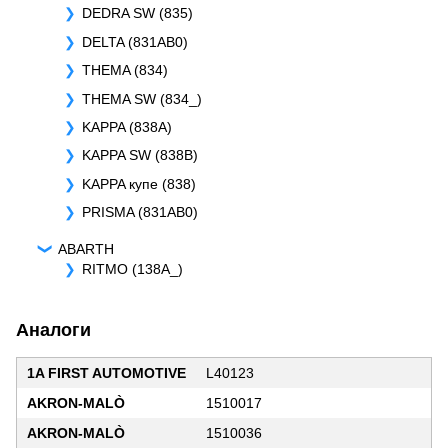
DEDRA SW (835)
DELTA (831AB0)
THEMA (834)
THEMA SW (834_)
KAPPA (838A)
KAPPA SW (838B)
KAPPA купе (838)
PRISMA (831AB0)
ABARTH
RITMO (138A_)
Аналоги
1A FIRST AUTOMOTIVE
L40123
AKRON-MALÒ
1510017
AKRON-MALÒ
1510036