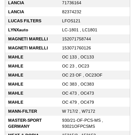
LANCIA
71736164
LANCIA
82374232
LUCAS FILTERS
LFOS121
LYNXauto
LC-1801 , LC1801
MAGNETI MARELLI
152071758744
MAGNETI MARELLI
153071760126
MAHLE
OC 133 , OC133
MAHLE
OC 23 , OC23
MAHLE
OC 23 OF , OC23OF
MAHLE
OC 383 , OC383
MAHLE
OC 473 , OC473
MAHLE
OC 479 , OC479
MANN-FILTER
W 717/2 , W7172
MASTER-SPORT
930/21-OF-PCS-MS ,
GERMANY
93021OFPCSMS