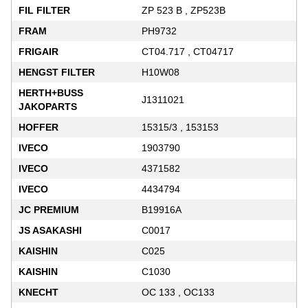
FIL FILTER
ZP 523 B , ZP523B
FRAM
PH9732
FRIGAIR
CT04.717 , CT04717
HENGST FILTER
H10W08
HERTH+BUSS
J1311021
JAKOPARTS
HOFFER
15315/3 , 153153
IVECO
1903790
IVECO
4371582
IVECO
4434794
JC PREMIUM
B19916A
JS ASAKASHI
C0017
KAISHIN
C025
KAISHIN
C1030
KNECHT
OC 133 , OC133