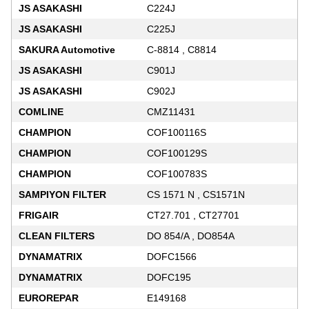
JS ASAKASHI
C224J
JS ASAKASHI
C225J
SAKURA Automotive
C-8814 , C8814
JS ASAKASHI
C901J
JS ASAKASHI
C902J
COMLINE
CMZ11431
CHAMPION
COF100116S
CHAMPION
COF100129S
CHAMPION
COF100783S
SAMPIYON FILTER
CS 1571 N , CS1571N
FRIGAIR
CT27.701 , CT27701
CLEAN FILTERS
DO 854/A , DO854A
DYNAMATRIX
DOFC1566
DYNAMATRIX
DOFC195
EUROREPAR
E149168