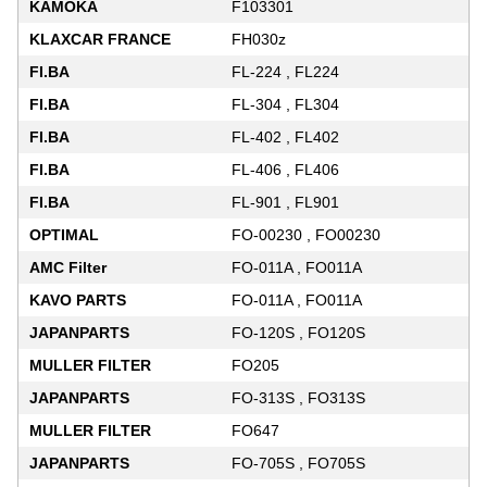
KAMOKA
F103301
KLAXCAR FRANCE
FH030z
FI.BA
FL-224 , FL224
FI.BA
FL-304 , FL304
FI.BA
FL-402 , FL402
FI.BA
FL-406 , FL406
FI.BA
FL-901 , FL901
OPTIMAL
FO-00230 , FO00230
AMC Filter
FO-011A , FO011A
KAVO PARTS
FO-011A , FO011A
JAPANPARTS
FO-120S , FO120S
MULLER FILTER
FO205
JAPANPARTS
FO-313S , FO313S
MULLER FILTER
FO647
JAPANPARTS
FO-705S , FO705S