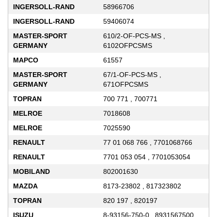
INGERSOLL-RAND
58966706
INGERSOLL-RAND
59406074
MASTER-SPORT
610/2-OF-PCS-MS ,
GERMANY
6102OFPCSMS
MAPCO
61557
MASTER-SPORT
67/1-OF-PCS-MS ,
GERMANY
671OFPCSMS
TOPRAN
700 771 , 700771
MELROE
7018608
MELROE
7025590
RENAULT
77 01 068 766 , 7701068766
RENAULT
7701 053 054 , 7701053054
MOBILAND
802001630
MAZDA
8173-23802 , 817323802
TOPRAN
820 197 , 820197
ISUZU
8-93156-750-0 , 8931567500