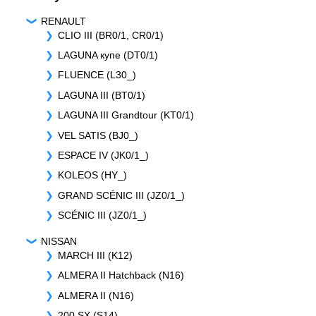
RENAULT
CLIO III (BR0/1, CR0/1)
LAGUNA купе (DT0/1)
FLUENCE (L30_)
LAGUNA III (BT0/1)
LAGUNA III Grandtour (KT0/1)
VEL SATIS (BJ0_)
ESPACE IV (JK0/1_)
KOLEOS (HY_)
GRAND SCÉNIC III (JZ0/1_)
SCÉNIC III (JZ0/1_)
NISSAN
MARCH III (K12)
ALMERA II Hatchback (N16)
ALMERA II (N16)
200 SX (S14)