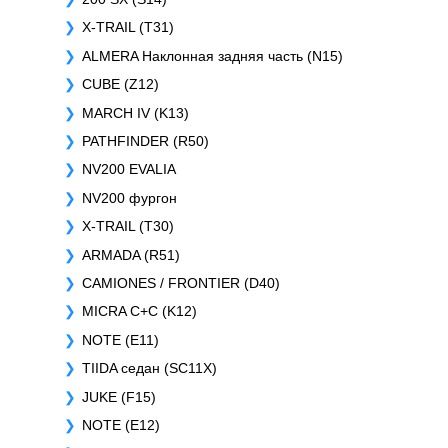
X-TRAIL (T31)
ALMERA Наклонная задняя часть (N15)
CUBE (Z12)
MARCH IV (K13)
PATHFINDER (R50)
NV200 EVALIA
NV200 фургон
X-TRAIL (T30)
ARMADA (R51)
CAMIONES / FRONTIER (D40)
MICRA C+C (K12)
NOTE (E11)
TIIDA седан (SC11X)
JUKE (F15)
NOTE (E12)