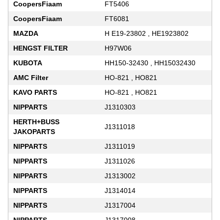
CoopersFiaam
FT5406
CoopersFiaam
FT6081
MAZDA
H E19-23802 , HE1923802
HENGST FILTER
H97W06
KUBOTA
HH150-32430 , HH15032430
AMC Filter
HO-821 , HO821
KAVO PARTS
HO-821 , HO821
NIPPARTS
J1310303
HERTH+BUSS
J1311018
JAKOPARTS
NIPPARTS
J1311019
NIPPARTS
J1311026
NIPPARTS
J1313002
NIPPARTS
J1314014
NIPPARTS
J1317004