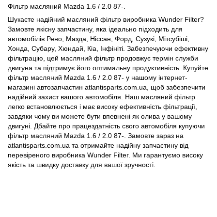
Фільтр масляний Mazda 1.6 / 2.0 87-.
Шукаєте надійний масляний фільтр виробника Wunder Filter?
Замовте якісну запчастину, яка ідеально підходить для
автомобілів Рено, Мазда, Ніссан, Форд, Сузукі, Мітсубіші,
Хонда, Субару, Хюндай, Кіа, Інфініті. Забезпечуючи ефективну
фільтрацію, цей масляний фільтр продовжує термін служби
двигуна та підтримує його оптимальну продуктивність. Купуйте
фільтр масляний Mazda 1.6 / 2.0 87- у нашому інтернет-
магазині автозапчастин atlantisparts.com.ua, щоб забезпечити
надійний захист вашого автомобіля. Наш масляний фільтр
легко встановлюється і має високу ефективність фільтрації,
завдяки чому ви можете бути впевнені як олива у вашому
двигуні. Дбайте про працездатність свого автомобіля купуючи
фільтр масляний Mazda 1.6 / 2.0 87-. Замовте зараз на
atlantisparts.com.ua та отримайте надійну запчастину від
перевіреного виробника Wunder Filter. Ми гарантуємо високу
якість та швидку доставку для вашої зручності.