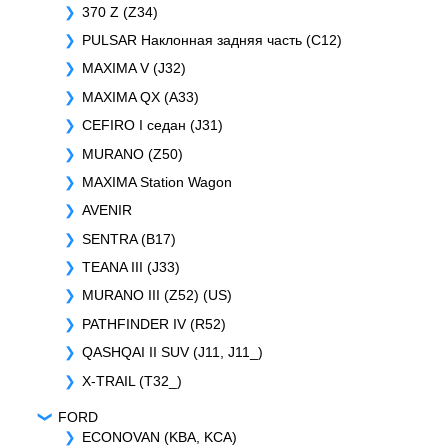
370 Z (Z34)
PULSAR Наклонная задняя часть (C12)
MAXIMA V (J32)
MAXIMA QX (A33)
CEFIRO I седан (J31)
MURANO (Z50)
MAXIMA Station Wagon
AVENIR
SENTRA (B17)
TEANA III (J33)
MURANO III (Z52) (US)
PATHFINDER IV (R52)
QASHQAI II SUV (J11, J11_)
X-TRAIL (T32_)
FORD
ECONOVAN (KBA, KCA)