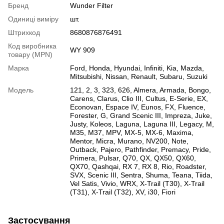
Бренд
Wunder Filter
Одиниці виміру
шт.
Штрихкод
8680876876491
Код виробника
WY 909
товару (MPN)
Марка
Ford
,
Honda
,
Hyundai
,
Infiniti
,
Kia
,
Mazda
,
Mitsubishi
,
Nissan
,
Renault
,
Subaru
,
Suzuki
Модель
121
,
2
,
3
,
323
,
626
,
Almera
,
Armada
,
Bongo
,
Carens
,
Clarus
,
Clio III
,
Cultus
,
E-Serie
,
EX
,
Econovan
,
Espace IV
,
Eunos
,
FX
,
Fluence
,
Forester
,
G
,
Grand Scenic III
,
Impreza
,
Juke
,
Justy
,
Koleos
,
Laguna
,
Laguna III
,
Legacy
,
M
,
M35
,
M37
,
MPV
,
MX-5
,
MX-6
,
Maxima
,
Mentor
,
Micra
,
Murano
,
NV200
,
Note
,
Outback
,
Pajero
,
Pathfinder
,
Premacy
,
Pride
,
Primera
,
Pulsar
,
Q70
,
QX
,
QX50
,
QX60
,
QX70
,
Qashqai
,
RX 7
,
RX 8
,
Rio
,
Roadster
,
SVX
,
Scenic III
,
Sentra
,
Shuma
,
Teana
,
Tiida
,
Vel Satis
,
Vivio
,
WRX
,
X-Trail (T30)
,
X-Trail
(T31)
,
X-Trail (T32)
,
XV
,
i30
,
Fiori
Застосування