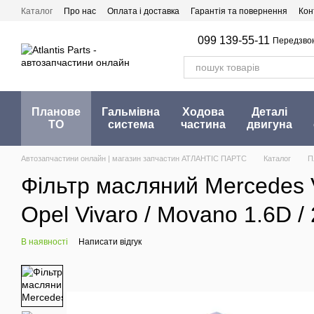
Перейти до основного контенту
Каталог
Про нас
Оплата і доставка
Гарантія та повернення
Кон
099 139-55-11
Передзво
Планове
Гальмівна
Ходова
Деталі
ТО
система
частина
двигуна
Автозапчастини онлайн | магазин запчастин АТЛАНТІС ПАРТС
Каталог
П
Фільтр масляний Mercedes Vit
Opel Vivaro / Movano 1.6D /
В наявності
Написати відгук