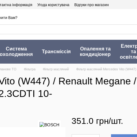
тактна інформація
Угода користувача
Відгуки про магазин
нити Вам?
Елект
Система
Опалення та
Трансміссія
та
охолодження
кондиціонер
освітл
ланове ТО
Фільтра
Фільтр масляний
Фільтр масляний Mercedes Vito (W447) / 
o (W447) / Renault Megane / Tr
 2.3CDTI 10-
351.0 грн/шт.