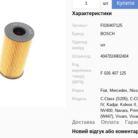
Купити
шт.
Характеристики
Артикул
F026407125
Бренд
BOSCH
Одиниці
шт.
виміру
Штрихкод
4047024902404
Код
виробника
F 026 407 125
товару
(MPN)
Марка
Fiat
,
Mercedes
,
Niss
Модель
C-Class (S205)
,
C-Cl
IV
,
Kadjar
,
Koleos II
NV400
,
Navara
,
Prim
(W447)
,
Vivaro
,
Viva
Доставка
Оплата
Гара
Новий відгук або комента