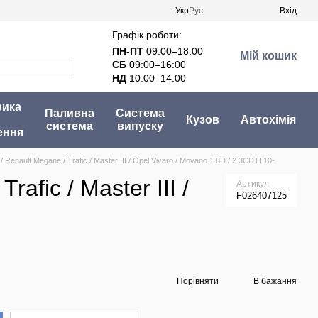
Укр
Рус
Вхід
Графік роботи:
ПН-ПТ
09:00–18:00
Мій кошик
СБ
09:00–16:00
НД
10:00–14:00
рика
Паливна
Система
Кузов
Автохімія
система
випуску
ення
Renault Megane / Trafic / Master III / Opel Vivaro / Movano 1.6D / 2.3CDTI 10-
afic / Master III /
Артикул
F026407125
Порівняти
В бажання