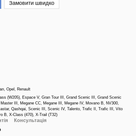
Замовити швидко
an
,
Opel
,
Renault
ass (W205)
,
Espace V
,
Gran Tour III
,
Grand Scenic III
,
Grand Scenic
,
Master III
,
Megane CC
,
Megane III
,
Megane IV
,
Movano B
,
NV300
,
astar
,
Qashqai
,
Scenic III
,
Scenic IV
,
Talento
,
Trafic II
,
Trafic III
,
Vito
ro B
,
X-Class (470)
,
X-Trail (T32)
нтія
Консультація
р