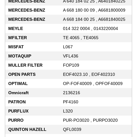
MERCEDES-BENZ
A 640 184 02 25 , A6401840225
MERCEDES-BENZ
A 668 180 00 09 , A6681800009
MERCEDES-BENZ
A 668 184 00 25 , A6681840025
MEYLE
014 322 0004 , 0143220004
MFILTER
TE 4065 , TE4065
MISFAT
L067
MOTAQUIP
VFL436
MULLER FILTER
FOP109
OPEN PARTS
EOF4023.10 , EOF402310
OPTIMAL
OP-FOF40009 , OPFOF40009
Omnicraft
2136216
PATRON
PF4160
PURFLUX
L320
PURRO
PUR-PO3020 , PURPO3020
QUINTON HAZELL
QFL0039