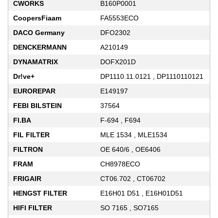
CWORKS
B160P0001
CoopersFiaam
FA5553ECO
DACO Germany
DFO2302
DENCKERMANN
A210149
DYNAMATRIX
DOFX201D
Dr!ve+
DP1110.11.0121 , DP1110110121
EUROREPAR
E149197
FEBI BILSTEIN
37564
FI.BA
F-694 , F694
FIL FILTER
MLE 1534 , MLE1534
FILTRON
OE 640/6 , OE6406
FRAM
CH8978ECO
FRIGAIR
CT06.702 , CT06702
HENGST FILTER
E16H01 D51 , E16H01D51
HIFI FILTER
SO 7165 , SO7165