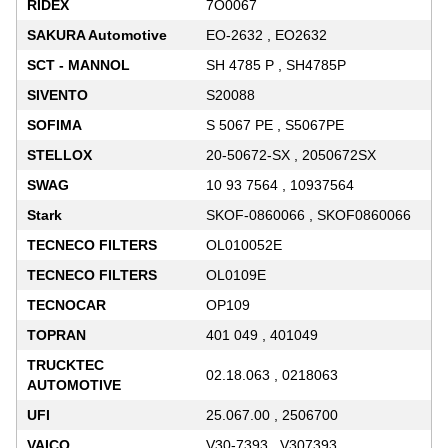
RIDEX
7O0067
SAKURA Automotive
EO-2632 , EO2632
SCT - MANNOL
SH 4785 P , SH4785P
SIVENTO
S20088
SOFIMA
S 5067 PE , S5067PE
STELLOX
20-50672-SX , 2050672SX
SWAG
10 93 7564 , 10937564
Stark
SKOF-0860066 , SKOF0860066
TECNECO FILTERS
OL010052E
TECNECO FILTERS
OL0109E
TECNOCAR
OP109
TOPRAN
401 049 , 401049
TRUCKTEC
02.18.063 , 0218063
AUTOMOTIVE
UFI
25.067.00 , 2506700
VAICO
V30-7393 , V307393