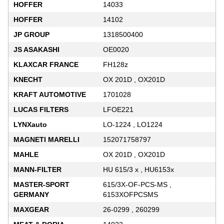
HOFFER
14033
HOFFER
14102
JP GROUP
1318500400
JS ASAKASHI
OE0020
KLAXCAR FRANCE
FH128z
KNECHT
OX 201D , OX201D
KRAFT AUTOMOTIVE
1701028
LUCAS FILTERS
LFOE221
LYNXauto
LO-1224 , LO1224
MAGNETI MARELLI
152071758797
MAHLE
OX 201D , OX201D
MANN-FILTER
HU 615/3 x , HU6153x
MASTER-SPORT
615/3X-OF-PCS-MS ,
GERMANY
6153XOFPCSMS
MAXGEAR
26-0299 , 260299