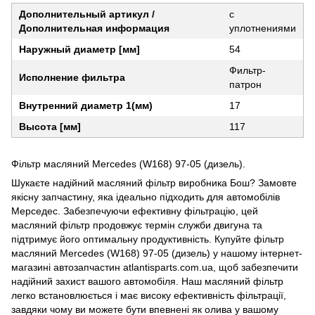
Дополнительный артикул /
с
Дополнительная информация
уплотнениями
Наружный диаметр [мм]
54
Фильтр-
Исполнение фильтра
патрон
Внутренний диаметр 1(мм)
17
Высота [мм]
117
Фільтр масляний Mercedes (W168) 97-05 (дизель).
Шукаєте надійний масляний фільтр виробника Бош? Замовте
якісну запчастину, яка ідеально підходить для автомобілів
Мерседес. Забезпечуючи ефективну фільтрацію, цей
масляний фільтр продовжує термін служби двигуна та
підтримує його оптимальну продуктивність. Купуйте фільтр
масляний Mercedes (W168) 97-05 (дизель) у нашому інтернет-
магазині автозапчастин atlantisparts.com.ua, щоб забезпечити
надійний захист вашого автомобіля. Наш масляний фільтр
легко встановлюється і має високу ефективність фільтрації,
завдяки чому ви можете бути впевнені як олива у вашому