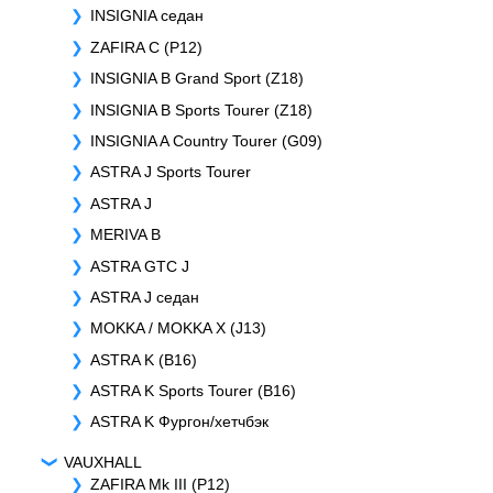
INSIGNIA седан
ZAFIRA C (P12)
INSIGNIA B Grand Sport (Z18)
INSIGNIA B Sports Tourer (Z18)
INSIGNIA A Country Tourer (G09)
ASTRA J Sports Tourer
ASTRA J
MERIVA B
ASTRA GTC J
ASTRA J седан
MOKKA / MOKKA X (J13)
ASTRA K (B16)
ASTRA K Sports Tourer (B16)
ASTRA K Фургон/хетчбэк
VAUXHALL
ZAFIRA Mk III (P12)