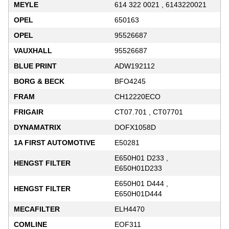
MEYLE
614 322 0021 , 6143220021
OPEL
650163
OPEL
95526687
VAUXHALL
95526687
BLUE PRINT
ADW192112
BORG & BECK
BFO4245
FRAM
CH12220ECO
FRIGAIR
CT07.701 , CT07701
DYNAMATRIX
DOFX1058D
1A FIRST AUTOMOTIVE
E50281
E650H01 D233 ,
HENGST FILTER
E650H01D233
E650H01 D444 ,
HENGST FILTER
E650H01D444
MECAFILTER
ELH4470
COMLINE
EOF311