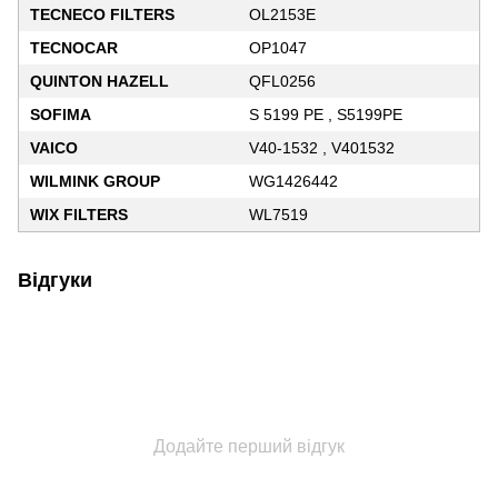
TECNECO FILTERS
OL2153E
TECNOCAR
OP1047
QUINTON HAZELL
QFL0256
SOFIMA
S 5199 PE , S5199PE
VAICO
V40-1532 , V401532
WILMINK GROUP
WG1426442
WIX FILTERS
WL7519
Відгуки
Додайте перший відгук