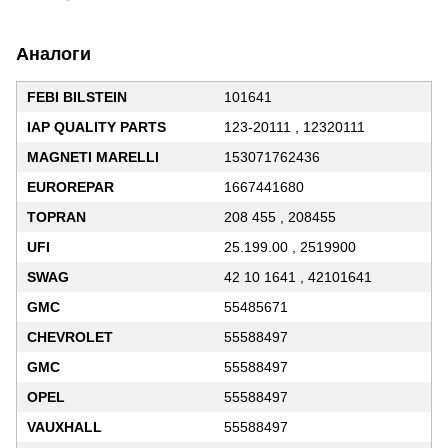
Аналоги
FEBI BILSTEIN
101641
IAP QUALITY PARTS
123-20111 , 12320111
MAGNETI MARELLI
153071762436
EUROREPAR
1667441680
TOPRAN
208 455 , 208455
UFI
25.199.00 , 2519900
SWAG
42 10 1641 , 42101641
GMC
55485671
CHEVROLET
55588497
GMC
55588497
OPEL
55588497
VAUXHALL
55588497