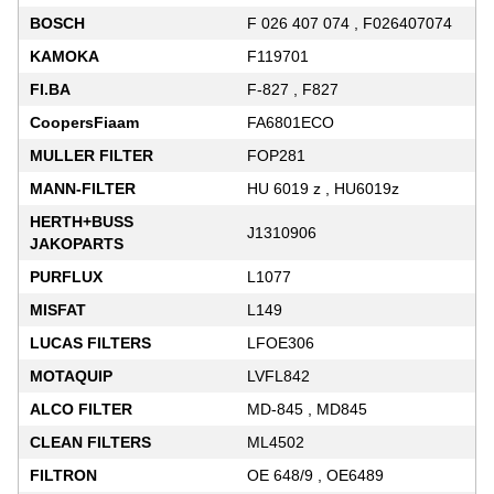
BOSCH
F 026 407 074 , F026407074
KAMOKA
F119701
FI.BA
F-827 , F827
CoopersFiaam
FA6801ECO
MULLER FILTER
FOP281
MANN-FILTER
HU 6019 z , HU6019z
HERTH+BUSS
J1310906
JAKOPARTS
PURFLUX
L1077
MISFAT
L149
LUCAS FILTERS
LFOE306
MOTAQUIP
LVFL842
ALCO FILTER
MD-845 , MD845
CLEAN FILTERS
ML4502
FILTRON
OE 648/9 , OE6489