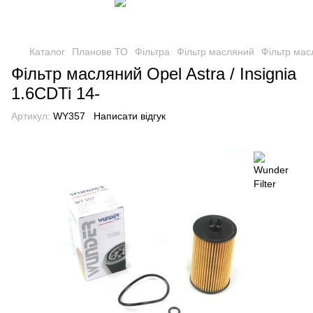
Каталог
Планове ТО
Фільтра
Фільтр масляний
Фільтр масл
Фільтр масляний Opel Astra / Insignia
1.6CDTi 14-
Артикул:
WY357
Написати відгук