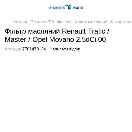
Каталог
Планове ТО
Фільтра
Фільтр масляний
Фільтр масл
Фільтр масляний Renault Trafic /
Master / Opel Movano 2.5dCi 00-
Артикул:
7701479124
Написати відгук