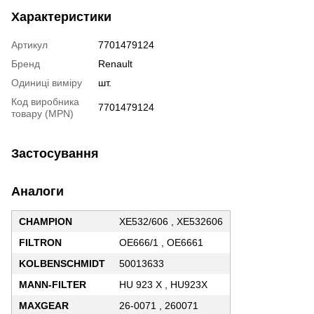
Характеристики
Артикул
7701479124
Бренд
Renault
Одиниці виміру
шт.
Код виробника
7701479124
товару (MPN)
Застосування
Аналоги
CHAMPION
XE532/606 , XE532606
FILTRON
OE666/1 , OE6661
KOLBENSCHMIDT
50013633
MANN-FILTER
HU 923 X , HU923X
MAXGEAR
26-0071 , 260071