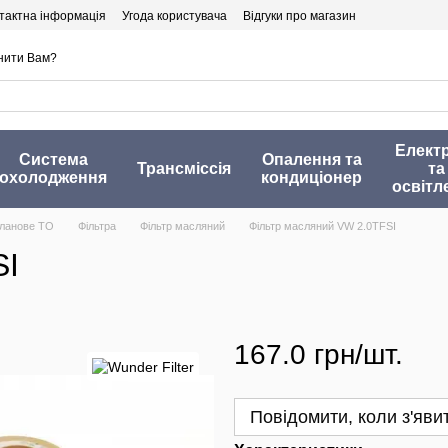
тактна інформація
Угода користувача
Відгуки про магазин
нити Вам?
Елект
Система
Опалення та
Трансміссія
та
охолодження
кондиціонер
освітл
ланове ТО
Фільтра
Фільтр масляний
Фільтр масляний VW 2.0TFSI
SI
167.0 грн/шт.
Повідомити, коли з'яви