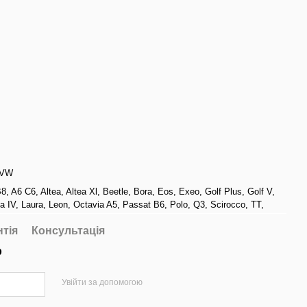
VW
B8
,
A6 C6
,
Altea
,
Altea Xl
,
Beetle
,
Bora
,
Eos
,
Exeo
,
Golf Plus
,
Golf V
,
ta IV
,
Laura
,
Leon
,
Octavia A5
,
Passat B6
,
Polo
,
Q3
,
Scirocco
,
TT
,
нтія
Консультація
р
Увійти за допомогою