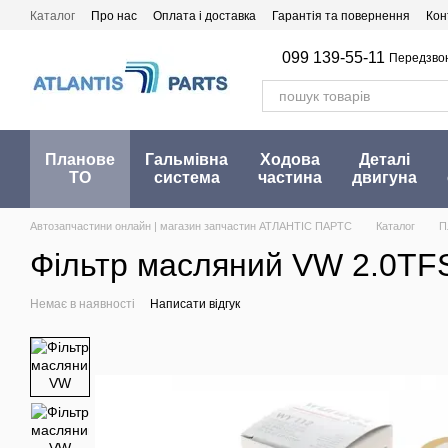
Перейти до основного контенту
Каталог
Про нас
Оплата і доставка
Гарантія та повернення
Кон
099 139-55-11
Передзво
Планове
Гальмівна
Ходова
Деталі
ТО
система
частина
двигуна
Автозапчастини онлайн | магазин запчастин АТЛАНТІС ПАРТС
Каталог
П
Фільтр масляний VW 2.0TF
Немає в наявності
Написати відгук