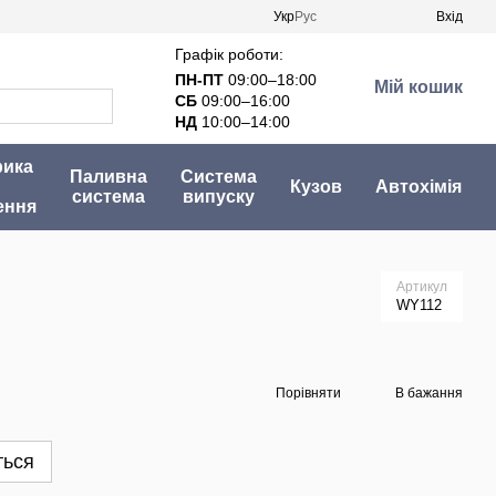
Укр
Рус
Вхід
Графік роботи:
ПН-ПТ
09:00–18:00
Мій кошик
СБ
09:00–16:00
НД
10:00–14:00
рика
Паливна
Система
Кузов
Автохімія
система
випуску
ення
Артикул
WY112
Порівняти
В бажання
ться