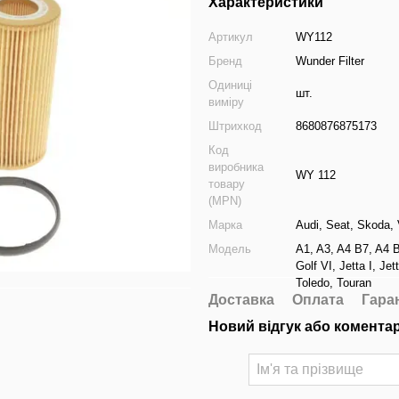
Характеристики
Артикул
WY112
Бренд
Wunder Filter
Одиниці
шт.
виміру
Штрихкод
8680876875173
Код
виробника
WY 112
товару
(MPN)
Марка
Audi
,
Seat
,
Skoda
,
Модель
A1
,
A3
,
A4 B7
,
A4 
Golf VI
,
Jetta I
,
Jet
Toledo
,
Touran
Доставка
Оплата
Гара
Новий відгук або комента