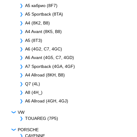
A5 кабрио (8F7)
A5 Sportback (8TA)
A4 (8K2, B8)
A4 Avant (8K5, B8)
A5 (8T3)
A6 (4G2, C7, 4GC)
A6 Avant (4G5, C7, 4GD)
A7 Sportback (4GA, 4GF)
A4 Allroad (8KH, B8)
Q7 (4L)
A8 (4H_)
A6 Allroad (4GH, 4GJ)
VW
TOUAREG (7P5)
PORSCHE
CAYENNE