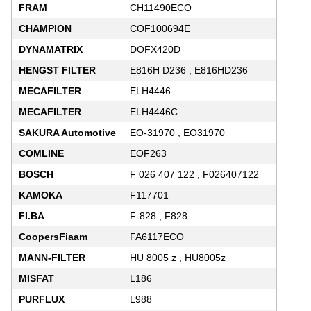
FRAM
CH11490ECO
CHAMPION
COF100694E
DYNAMATRIX
DOFX420D
HENGST FILTER
E816H D236 , E816HD236
MECAFILTER
ELH4446
MECAFILTER
ELH4446C
SAKURA Automotive
EO-31970 , EO31970
COMLINE
EOF263
BOSCH
F 026 407 122 , F026407122
KAMOKA
F117701
FI.BA
F-828 , F828
CoopersFiaam
FA6117ECO
MANN-FILTER
HU 8005 z , HU8005z
MISFAT
L186
PURFLUX
L988