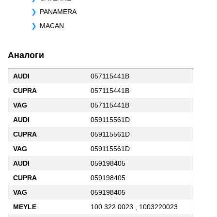
PANAMERA
MACAN
Аналоги
AUDI
057115441B
CUPRA
057115441B
VAG
057115441B
AUDI
059115561D
CUPRA
059115561D
VAG
059115561D
AUDI
059198405
CUPRA
059198405
VAG
059198405
MEYLE
100 322 0023 , 1003220023