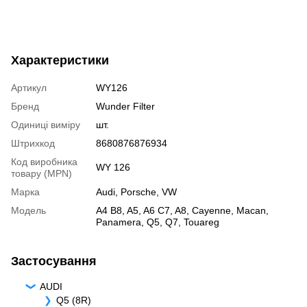
Характеристики
Артикул
WY126
Бренд
Wunder Filter
Одиниці виміру
шт.
Штрихкод
8680876876934
Код виробника
WY 126
товару (MPN)
Марка
Audi
,
Porsche
,
VW
Модель
A4 B8
,
A5
,
A6 C7
,
A8
,
Cayenne
,
Macan
,
Panamera
,
Q5
,
Q7
,
Touareg
Застосування
AUDI
Q5 (8R)