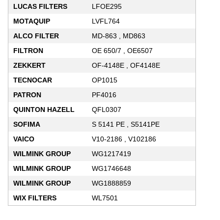
LUCAS FILTERS
LFOE295
MOTAQUIP
LVFL764
ALCO FILTER
MD-863 , MD863
FILTRON
OE 650/7 , OE6507
ZEKKERT
OF-4148E , OF4148E
TECNOCAR
OP1015
PATRON
PF4016
QUINTON HAZELL
QFL0307
SOFIMA
S 5141 PE , S5141PE
VAICO
V10-2186 , V102186
WILMINK GROUP
WG1217419
WILMINK GROUP
WG1746648
WILMINK GROUP
WG1888859
WIX FILTERS
WL7501