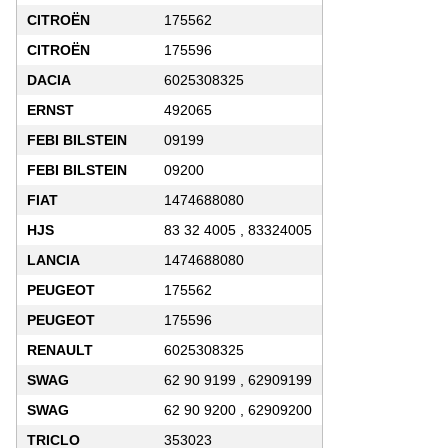
CITROËN
175562
CITROËN
175596
DACIA
6025308325
ERNST
492065
FEBI BILSTEIN
09199
FEBI BILSTEIN
09200
FIAT
1474688080
HJS
83 32 4005 , 83324005
LANCIA
1474688080
PEUGEOT
175562
PEUGEOT
175596
RENAULT
6025308325
SWAG
62 90 9199 , 62909199
SWAG
62 90 9200 , 62909200
TRICLO
353023