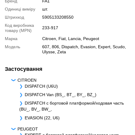
Бренд
FA1
Одиниці виміру
шт.
Штрихкод
5905133208550
Код виробника
233-917
товару (MPN)
Марка
Citroen
,
Fiat
,
Lancia
,
Peugeot
Модель
607
,
806
,
Dispatch
,
Evasion
,
Expert
,
Scudo
,
Ulysse
,
Zeta
Застосування
CITROEN
DISPATCH (U6U)
DISPATCH Van (BS_, BT_, BY_, BZ_)
DISPATCH c бортовой платформой/ходовая часть
(BU_, BV_, BW_,
EVASION (22, U6)
PEUGEOT
EXPERT c бортовой платформой/ходовая часть