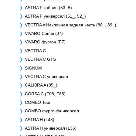
ASTRA F кабрио (53_B)
ASTRA F универсал (51_, 52_)
VECTRA A Наклонная задняя часть (88_, 89_)
VIVARO Combi (J7)
VIVARO фургон (F7)
VECTRA C
VECTRA C GTS
SIGNUM
VECTRA C универсал
CALIBRA A (85_)
CORSA C (F08, F68)
COMBO Tour
COMBO фургон/универсал
ASTRA H (L48)
ASTRA H универсал (L35)