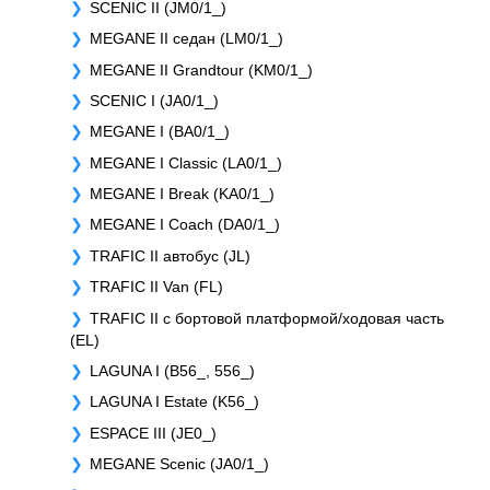
SCENIC II (JM0/1_)
MEGANE II седан (LM0/1_)
MEGANE II Grandtour (KM0/1_)
SCENIC I (JA0/1_)
MEGANE I (BA0/1_)
MEGANE I Classic (LA0/1_)
MEGANE I Break (KA0/1_)
MEGANE I Coach (DA0/1_)
TRAFIC II автобус (JL)
TRAFIC II Van (FL)
TRAFIC II c бортовой платформой/ходовая часть
(EL)
LAGUNA I (B56_, 556_)
LAGUNA I Estate (K56_)
ESPACE III (JE0_)
MEGANE Scenic (JA0/1_)