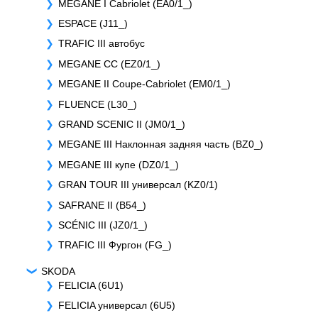
MEGANE I Cabriolet (EA0/1_)
ESPACE (J11_)
TRAFIC III автобус
MEGANE CC (EZ0/1_)
MEGANE II Coupe-Cabriolet (EM0/1_)
FLUENCE (L30_)
GRAND SCENIC II (JM0/1_)
MEGANE III Наклонная задняя часть (BZ0_)
MEGANE III купе (DZ0/1_)
GRAN TOUR III универсал (KZ0/1)
SAFRANE II (B54_)
SCÉNIC III (JZ0/1_)
TRAFIC III Фургон (FG_)
SKODA
FELICIA (6U1)
FELICIA универсал (6U5)