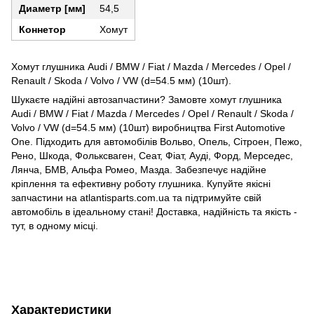
Диаметр [мм]
54,5
Коннетор
Хомут
Хомут глушника Audi / BMW / Fiat / Mazda / Mercedes / Opel /
Renault / Skoda / Volvo / VW (d=54.5 мм) (10шт).
Шукаєте надійні автозапчастини? Замовте хомут глушника
Audi / BMW / Fiat / Mazda / Mercedes / Opel / Renault / Skoda /
Volvo / VW (d=54.5 мм) (10шт) виробництва First Automotive
One. Підходить для автомобілів Вольво, Опель, Сітроен, Пежо,
Рено, Шкода, Фольксваген, Сеат, Фіат, Ауді, Форд, Мерседес,
Лянча, БМВ, Альфа Ромео, Мазда. Забезпечує надійне
кріплення та ефективну роботу глушника. Купуйте якісні
запчастини на atlantisparts.com.ua та підтримуйте свій
автомобіль в ідеальному стані! Доставка, надійність та якість -
тут, в одному місці.
Характеристики