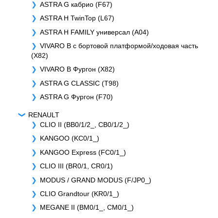
ASTRA G кабрио (F67)
ASTRA H TwinTop (L67)
ASTRA H FAMILY универсал (A04)
VIVARO B c бортовой платформой/ходовая часть
(X82)
VIVARO B Фургон (X82)
ASTRA G CLASSIC (T98)
ASTRA G Фургон (F70)
RENAULT
CLIO II (BB0/1/2_, CB0/1/2_)
KANGOO (KC0/1_)
KANGOO Express (FC0/1_)
CLIO III (BR0/1, CR0/1)
MODUS / GRAND MODUS (F/JP0_)
CLIO Grandtour (KR0/1_)
MEGANE II (BM0/1_, CM0/1_)