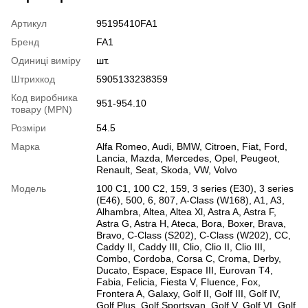
Артикул
95195410FA1
Бренд
FA1
Одиниці виміру
шт.
Штрихкод
5905133238359
Код виробника
951-954.10
товару (MPN)
Розміри
54.5
Марка
Alfa Romeo
,
Audi
,
BMW
,
Citroen
,
Fiat
,
Ford
,
Lancia
,
Mazda
,
Mercedes
,
Opel
,
Peugeot
,
Renault
,
Seat
,
Skoda
,
VW
,
Volvo
Модель
100 C1
,
100 C2
,
159
,
3 series (E30)
,
3 series
(E46)
,
500
,
6
,
807
,
A-Class (W168)
,
A1
,
A3
,
Alhambra
,
Altea
,
Altea Xl
,
Astra A
,
Astra F
,
Astra G
,
Astra H
,
Ateca
,
Bora
,
Boxer
,
Brava
,
Bravo
,
C-Class (S202)
,
C-Class (W202)
,
CC
,
Caddy II
,
Caddy III
,
Clio
,
Clio II
,
Clio III
,
Combo
,
Cordoba
,
Corsa C
,
Croma
,
Derby
,
Ducato
,
Espace
,
Espace III
,
Eurovan T4
,
Fabia
,
Felicia
,
Fiesta V
,
Fluence
,
Fox
,
Frontera A
,
Galaxy
,
Golf II
,
Golf III
,
Golf IV
,
Golf Plus
,
Golf Sportsvan
,
Golf V
,
Golf VI
,
Golf