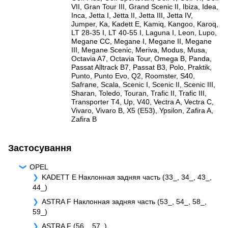
VII
,
Gran Tour III
,
Grand Scenic II
,
Ibiza
,
Idea
,
Inca
,
Jetta I
,
Jetta II
,
Jetta III
,
Jetta IV
,
Jumper
,
Ka
,
Kadett E
,
Kamiq
,
Kangoo
,
Karoq
,
LT 28-35 I
,
LT 40-55 I
,
Laguna I
,
Leon
,
Lupo
,
Megane CC
,
Megane I
,
Megane II
,
Megane
III
,
Megane Scenic
,
Meriva
,
Modus
,
Musa
,
Octavia A7
,
Octavia Tour
,
Omega B
,
Panda
,
Passat Alltrack B7
,
Passat B3
,
Polo
,
Praktik
,
Punto
,
Punto Evo
,
Q2
,
Roomster
,
S40
,
Safrane
,
Scala
,
Scenic I
,
Scenic II
,
Scenic III
,
Sharan
,
Toledo
,
Touran
,
Trafic II
,
Trafic III
,
Transporter T4
,
Up
,
V40
,
Vectra A
,
Vectra C
,
Vivaro
,
Vivaro B
,
X5 (E53)
,
Ypsilon
,
Zafira A
,
Zafira B
Застосування
OPEL
KADETT E Наклонная задняя часть (33_, 34_, 43_,
44_)
ASTRA F Наклонная задняя часть (53_, 54_, 58_,
59_)
ASTRA F (56_, 57_)