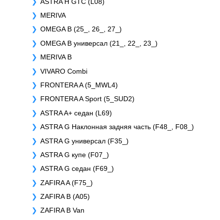
ASTRA H GTC (L08)
MERIVA
OMEGA B (25_, 26_, 27_)
OMEGA B универсал (21_, 22_, 23_)
MERIVA B
VIVARO Combi
FRONTERA A (5_MWL4)
FRONTERA A Sport (5_SUD2)
ASTRA A+ седан (L69)
ASTRA G Наклонная задняя часть (F48_, F08_)
ASTRA G универсал (F35_)
ASTRA G купе (F07_)
ASTRA G седан (F69_)
ZAFIRA A (F75_)
ZAFIRA B (A05)
ZAFIRA B Van