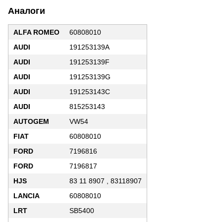
Аналоги
ALFA ROMEO
60808010
AUDI
191253139A
AUDI
191253139F
AUDI
191253139G
AUDI
191253143C
AUDI
815253143
AUTOGEM
VW54
FIAT
60808010
FORD
7196816
FORD
7196817
HJS
83 11 8907 , 83118907
LANCIA
60808010
LRT
SB5400