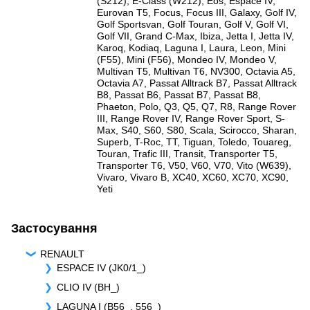
(S212)
,
E-Class (W212)
,
Eos
,
Espace IV
,
Eurovan T5
,
Focus
,
Focus III
,
Galaxy
,
Golf IV
,
Golf Sportsvan
,
Golf Touran
,
Golf V
,
Golf VI
,
Golf VII
,
Grand C-Max
,
Ibiza
,
Jetta I
,
Jetta IV
,
Karoq
,
Kodiaq
,
Laguna I
,
Laura
,
Leon
,
Mini
(F55)
,
Mini (F56)
,
Mondeo IV
,
Mondeo V
,
Multivan T5
,
Multivan T6
,
NV300
,
Octavia A5
,
Octavia A7
,
Passat Alltrack B7
,
Passat Alltrack
B8
,
Passat B6
,
Passat B7
,
Passat B8
,
Phaeton
,
Polo
,
Q3
,
Q5
,
Q7
,
R8
,
Range Rover
III
,
Range Rover IV
,
Range Rover Sport
,
S-
Max
,
S40
,
S60
,
S80
,
Scala
,
Scirocco
,
Sharan
,
Superb
,
T-Roc
,
TT
,
Tiguan
,
Toledo
,
Touareg
,
Touran
,
Trafic III
,
Transit
,
Transporter T5
,
Transporter T6
,
V50
,
V60
,
V70
,
Vito (W639)
,
Vivaro
,
Vivaro B
,
XC40
,
XC60
,
XC70
,
XC90
,
Yeti
Застосування
RENAULT
ESPACE IV (JK0/1_)
CLIO IV (BH_)
LAGUNA I (B56_, 556_)