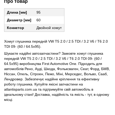
Про товар
Длина [мм]
95
Диаметр [мм]
60
Коннетор
Двойной хомут
Хомут глушника передній VW T5 2.0 / 2.5 TDI / 3.2 V6 / T6 2.0
TDI 09- (60 / 64.5x95).
Шукаєте надійні автозапчастини? Замовте хомут глушника
передній VW T5 2.0 / 2.5 TDI / 3.2 V6 / T6 2.0 TDI 09- (60 /
64.5x95) виробництва First Automotive One. Підходить для
автомобілів Рено, Ауді, Шкода, Фольксваген, Сеат, Форд, БМВ,
Ніссан, Опель, Сітроен, Пежо, Міні, Мерседес, Вольво, Сааб,
Лендровер. Забезпечує надійне кріплення та ефективну
роботу глушника. Купуйте якісні запчастини на
atlantisparts.com.ua та підтримуйте свій автомобіль в
ідеальному стані! Доставка, надійність та якість - тут, в одному
місці.