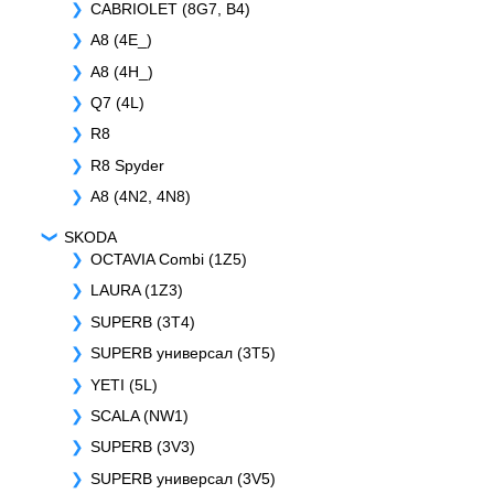
CABRIOLET (8G7, B4)
A8 (4E_)
A8 (4H_)
Q7 (4L)
R8
R8 Spyder
A8 (4N2, 4N8)
SKODA
OCTAVIA Combi (1Z5)
LAURA (1Z3)
SUPERB (3T4)
SUPERB универсал (3T5)
YETI (5L)
SCALA (NW1)
SUPERB (3V3)
SUPERB универсал (3V5)