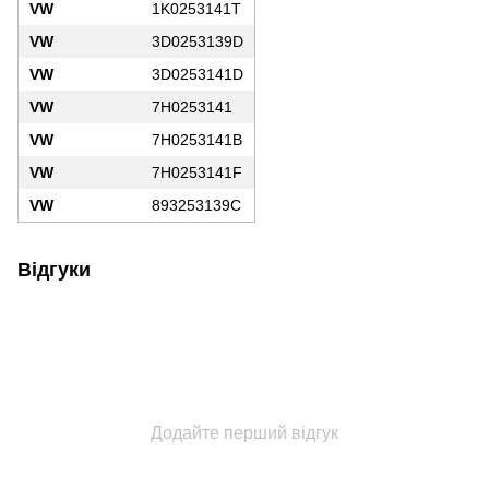
VW
1K0253141T
VW
3D0253139D
VW
3D0253141D
VW
7H0253141
VW
7H0253141B
VW
7H0253141F
VW
893253139C
Відгуки
Додайте перший відгук