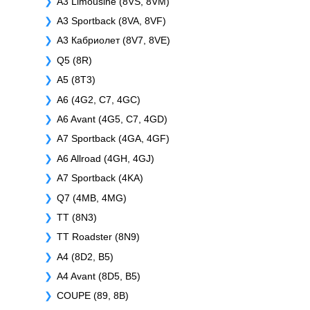
A3 Limousine (8VS, 8VM)
A3 Sportback (8VA, 8VF)
A3 Кабриолет (8V7, 8VE)
Q5 (8R)
A5 (8T3)
A6 (4G2, C7, 4GC)
A6 Avant (4G5, C7, 4GD)
A7 Sportback (4GA, 4GF)
A6 Allroad (4GH, 4GJ)
A7 Sportback (4KA)
Q7 (4MB, 4MG)
TT (8N3)
TT Roadster (8N9)
A4 (8D2, B5)
A4 Avant (8D5, B5)
COUPE (89, 8B)