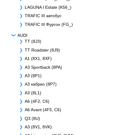
LAGUNA I Estate (K56_)
TRAFIC III автобус
TRAFIC III Фургон (FG_)
AUDI
TT (8J3)
TT Roadster (8J9)
A1 (8X1, 8XF)
A3 Sportback (8PA)
A3 (8P1)
A3 кабрио (8P7)
A3 (8L1)
A6 (4F2, C6)
A6 Avant (4F5, C6)
Q3 (8U)
A3 (8V1, 8VK)