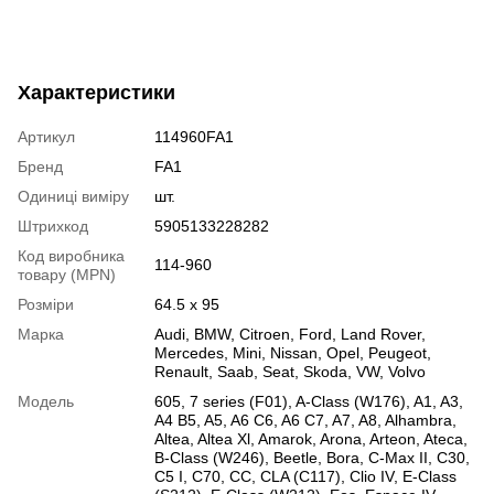
Характеристики
Артикул
114960FA1
Бренд
FA1
Одиниці виміру
шт.
Штрихкод
5905133228282
Код виробника
114-960
товару (MPN)
Розміри
64.5 x 95
Марка
Audi
,
BMW
,
Citroen
,
Ford
,
Land Rover
,
Mercedes
,
Mini
,
Nissan
,
Opel
,
Peugeot
,
Renault
,
Saab
,
Seat
,
Skoda
,
VW
,
Volvo
Модель
605
,
7 series (F01)
,
A-Class (W176)
,
A1
,
A3
,
A4 B5
,
A5
,
A6 C6
,
A6 C7
,
A7
,
A8
,
Alhambra
,
Altea
,
Altea Xl
,
Amarok
,
Arona
,
Arteon
,
Ateca
,
B-Class (W246)
,
Beetle
,
Bora
,
C-Max II
,
C30
,
C5 I
,
C70
,
CC
,
CLA (C117)
,
Clio IV
,
E-Class