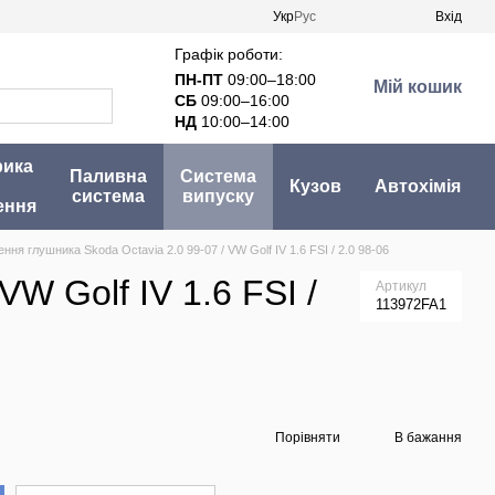
Укр
Рус
Вхід
Графік роботи:
ПН-ПТ
09:00–18:00
Мій кошик
СБ
09:00–16:00
НД
10:00–14:00
рика
Паливна
Система
Кузов
Автохімія
система
випуску
ення
ння глушника Skoda Octavia 2.0 99-07 / VW Golf IV 1.6 FSI / 2.0 98-06
W Golf IV 1.6 FSI /
Артикул
113972FA1
Порівняти
В бажання