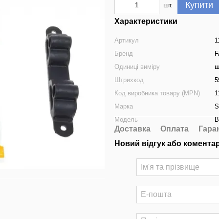
Купити
шт.
Характеристики
Артикул
1
Бренд
F
Одиниці виміру
ш
Штрихкод
5
Код виробника товару (MPN)
1
Марка
S
Модель
B
Доставка
Оплата
Гара
Новий відгук або комента