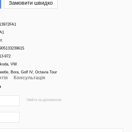
Замовити швидко
13972FA1
A1
т.
905133239615
13-972
koda
,
VW
eetle
,
Bora
,
Golf IV
,
Octavia Tour
нтія
Консультація
р
Увійти за допомогою