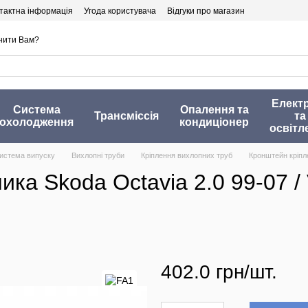
тактна інформація
Угода користувача
Відгуки про магазин
нити Вам?
Елект
Система
Опалення та
Трансміссія
та
охолодження
кондиціонер
освітл
истема випуску
Вихлопні труби
Кріплення вихлопних труб
Кронштейн кріпле
а Skoda Octavia 2.0 99-07 / V
402.0 грн/шт.