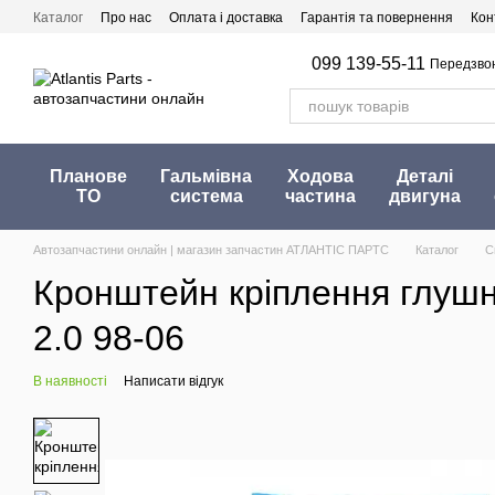
Перейти до основного контенту
Каталог
Про нас
Оплата і доставка
Гарантія та повернення
Кон
099 139-55-11
Передзво
Планове
Гальмівна
Ходова
Деталі
ТО
система
частина
двигуна
Автозапчастини онлайн | магазин запчастин АТЛАНТІС ПАРТС
Каталог
С
Кронштейн кріплення глушник
2.0 98-06
В наявності
Написати відгук