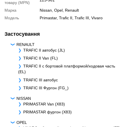
товару (MPN)
Марка
Nissan
,
Opel
,
Renault
Модель
Primastar
,
Trafic II
,
Trafic III
,
Vivaro
Застосування
RENAULT
TRAFIC II автобус (JL)
TRAFIC II Van (FL)
TRAFIC II c бортовой платформой/ходовая часть
(EL)
TRAFIC III автобус
TRAFIC III Фургон (FG_)
NISSAN
PRIMASTAR Van (X83)
PRIMASTAR фургон (X83)
OPEL