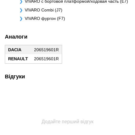
VIVARO c бортовой платформой/ходовая часть (E7)
VIVARO Combi (J7)
VIVARO фургон (F7)
Аналоги
DACIA
206519601R
RENAULT
206519601R
Відгуки
Додайте перший відгук