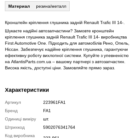
Материал
резина/металл
Кронштейн кріплення глушника задній Renault Trafic III 14-.
Шукаєте надійні автозапчастини? Замовте кронштейн
кріплення глушника задній Renault Trafic III 14- виробництва
First Automotive One. Підходить для автомобілів Рено, Опель,
Ніссан. Забезпечує надійне кріплення глушника, гарантуючи
ефективну роботу вихлопної системи. Купуйте з упевненістю
на AtlantisParts.com.ua – вашому партнері з автозапчастин.
Висока якість, доступні ціни. Замовляйте прямо зараз.
Характеристики
Артикул
223961FA1
Бренд
FA1
Одиниці виміру
шт.
Штрихкод
5902076341764
Код виробника
223-961