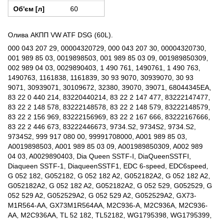
Об'єм [л]
60
Олива АКПП VW ATF DSG (60L).
000 043 207 29, 00004320729, 000 043 207 30, 00004320730,
001 989 85 03, 0019898503, 001 989 85 03 09, 001989850309,
002 989 04 03, 0029890403, 1 490 761, 1490761, 1 490 763,
1490763, 1161838, 1161839, 30 93 9070, 30939070, 30 93
9071, 30939071, 30109672, 32380, 39070, 39071, 68044345EA,
83 22 0 440 214, 83220440214, 83 22 2 147 477, 83222147477,
83 22 2 148 578, 83222148578, 83 22 2 148 579, 83222148579,
83 22 2 156 969, 83222156969, 83 22 2 167 666, 83222167666,
83 22 2 446 673, 83222446673, 9734.S2, 9734S2, 9734.S2,
9734S2, 999 917 080 00, 99991708000, A001 989 85 03,
A0019898503, A001 989 85 03 09, A001989850309, A002 989
04 03, A0029890403, Dia Queen SSTF-I, DiaQueenSSTFI,
Diaqueen SSTF-1, DiaqueenSSTF1, EDC 6-speed, EDC6speed,
G 052 182, G052182, G 052 182 A2, G052182A2, G 052 182 A2,
G052182A2, G 052 182 A2, G052182A2, G 052 529, G052529, G
052 529 A2, G052529A2, G 052 529 A2, G052529A2, GX73-
M1R564-AA, GX73M1R564AA, M2C936-A, M2C936A, M2C936-
AA, M2C936AA, TL 52 182, TL52182, WG1795398, WG1795399,