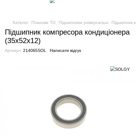
Каталог
Планове ТО
Підшипники універсальні
Підшипник к
Підшипник компресора кондиціонера
(35x52x12)
Артикул:
214065SOL
Написати відгук