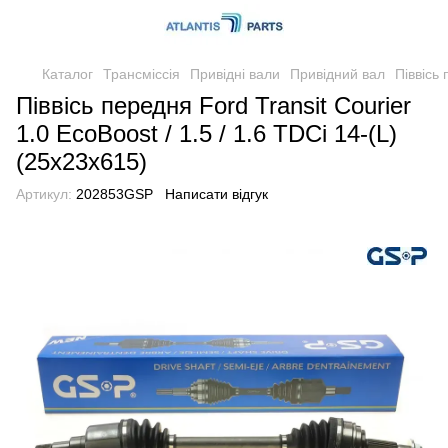
Каталог
Трансміссія
Привідні вали
Привідний вал
Піввісь 
Піввісь передня Ford Transit Courier
1.0 EcoBoost / 1.5 / 1.6 TDCi 14-(L)
(25x23x615)
Артикул:
202853GSP
Написати відгук