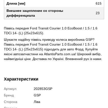
Длина [мм]
615
Внешнее зацепление со стороны
23
дифференциала
Піввісь передня Ford Transit Courier 1.0 EcoBoost / 1.5 / 1.6
TDCi 14- (L) (25x23x615).
Шукаєте надійну піввісь приводу колеса виробника GSP?
Піввісь передня Ford Transit Courier 1.0 EcoBoost / 1.5 / 1.6
TDCi 14- (L) (25x23x615) підходить для авто Форд. Купуйте
якісні автозапчастини на AtlantisParts.com.ua! Широкий вибір,
найвигідніші ціни. Доставка по Україні. Впевнений рух із нами.
Характеристики
Артикул
202853GSP
Бренд
GSP
Сторона
Ліва