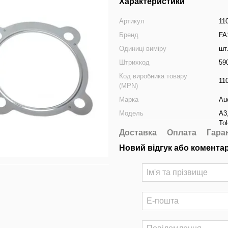
Характеристики
Артикул
11
Бренд
FA
Одиниці виміру
шт
Штрихкод
59
Код виробника товару
11
(MPN)
Марка
Au
Модель
A3
To
Доставка
Оплата
Гара
Новий відгук або комента