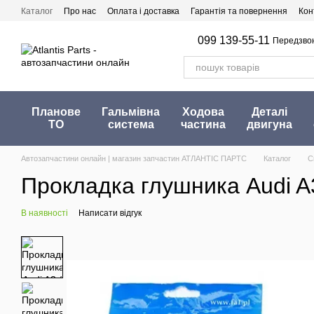
Перейти до основного контенту
Каталог
Про нас
Оплата і доставка
Гарантія та повернення
Кон
099 139-55-11
Передзво
Планове
Гальмівна
Ходова
Деталі
ТО
система
частина
двигуна
Автозапчастини онлайн | магазин запчастин АТЛАНТІС ПАРТС
Каталог
С
Прокладка глушника Audi A3
В наявності
Написати відгук