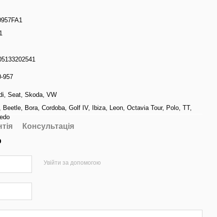
0957FA1
1
.
05133202541
0-957
di
,
Seat
,
Skoda
,
VW
,
Beetle
,
Bora
,
Cordoba
,
Golf IV
,
Ibiza
,
Leon
,
Octavia Tour
,
Polo
,
TT
,
ledo
нтія
Консультація
р
Увійти за допомогою