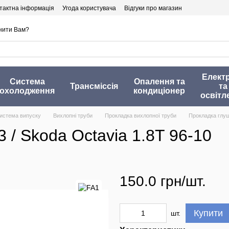
тактна інформація
Угода користувача
Відгуки про магазин
нити Вам?
Елект
Система
Опалення та
Трансміссія
та
охолодження
кондиціонер
освітл
истема випуску
Вихлопні труби
Прокладка вихлопної труби
Прокладка глуш
 / Skoda Octavia 1.8T 96-10
150.0 грн/шт.
Купити
шт.