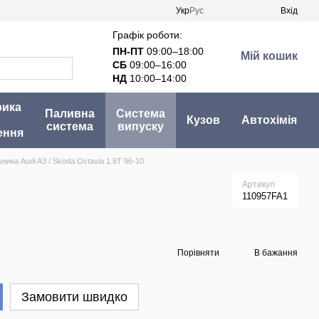
Укр
Рус
Вхід
Графік роботи:
ПН-ПТ
09:00–18:00
Мій кошик
СБ
09:00–16:00
НД
10:00–14:00
рика
Паливна
Система
Кузов
Автохімія
система
випуску
ення
ника Audi A3 / Skoda Octavia 1.8T 96-10
Артикул
110957FA1
Порівняти
В бажання
Замовити швидко