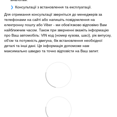
Консультації з встановлення та експлуатації.
Для отримання консультації зверніться до менеджерів за
телефонами на сайті або напишіть повідомлення на
електронну пошту або Viber - ми обов'язково відповімо Вам
найближчим часом. Також при зверненні вкажіть інформацію
про Ваш автомобіль: VIN код (номер кузова, шасі), рік випуску,
об'єм та потужність двигуна, бік встановлення необхідної
деталі та інші дані. Ця інформація допоможе нам
максимально швидко та точно відповісти на Ваш запит.