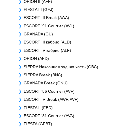
ORION II (AFF)
FIESTA III (GFJ)
ESCORT III Break (AWA)
ESCORT '91 Courrier (AVL)
GRANADA (GU)
ESCORT III кабрио (ALD)
ESCORT IV кабрио (ALF)
ORION (AFD)
SIERRA Наклонная задняя часть (GBC)
SIERRA Break (BNC)
GRANADA Break (GNU)
ESCORT '86 Courrier (AVF)
ESCORT IV Break (AWF, AVF)
FIESTA II (FBD)
ESCORT '81 Courrier (AVA)
FIESTA (GFBT)