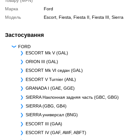
товару (MPN)
Марка
Ford
Модель
Escort
,
Fiesta
,
Fiesta II
,
Fiesta III
,
Sierra
Застосування
FORD
ESCORT Mk V (GAL)
ORION III (GAL)
ESCORT Mk VI седан (GAL)
ESCORT V Turnier (ANL)
GRANADA I (GAE, GGE)
SIERRA Наклонная задняя часть (GBC, GBG)
SIERRA (GBG, GB4)
SIERRA универсал (BNG)
ESCORT III (GAA)
ESCORT IV (GAF, AWF, ABFT)