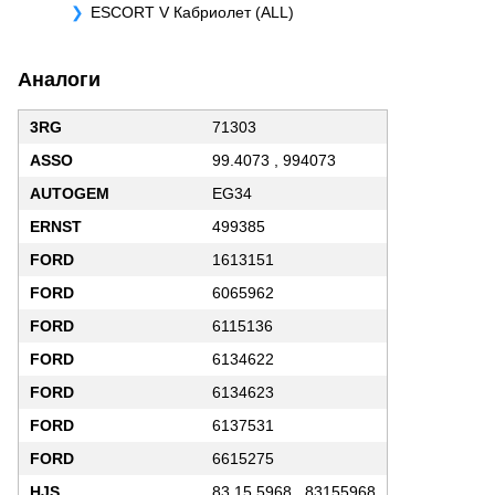
ESCORT V Кабриолет (ALL)
Аналоги
3RG
71303
ASSO
99.4073 , 994073
AUTOGEM
EG34
ERNST
499385
FORD
1613151
FORD
6065962
FORD
6115136
FORD
6134622
FORD
6134623
FORD
6137531
FORD
6615275
HJS
83 15 5968 , 83155968