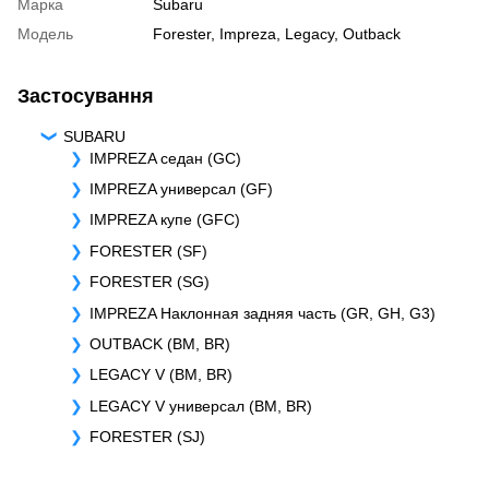
Марка
Subaru
Модель
Forester
,
Impreza
,
Legacy
,
Outback
Застосування
SUBARU
IMPREZA седан (GC)
IMPREZA универсал (GF)
IMPREZA купе (GFC)
FORESTER (SF)
FORESTER (SG)
IMPREZA Наклонная задняя часть (GR, GH, G3)
OUTBACK (BM, BR)
LEGACY V (BM, BR)
LEGACY V универсал (BM, BR)
FORESTER (SJ)