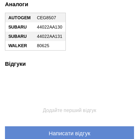
Аналоги
AUTOGEM
CEG8507
SUBARU
44022AA130
SUBARU
44022AA131
WALKER
80625
Відгуки
Додайте перший відгук
Написати відгук