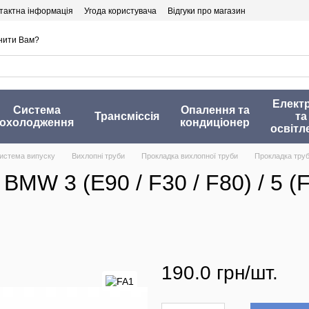
тактна інформація
Угода користувача
Відгуки про магазин
нити Вам?
Елект
Система
Опалення та
Трансміссія
та
охолодження
кондиціонер
освітл
истема випуску
Вихлопні труби
Прокладка вихлопної труби
Прокладка труби
MW 3 (E90 / F30 / F80) / 5 (F
190.0 грн/шт.