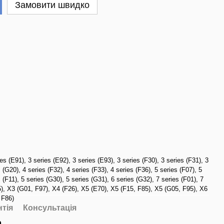
Замовити швидко
ies (E91)
,
3 series (E92)
,
3 series (E93)
,
3 series (F30)
,
3 series (F31)
,
3
s (G20)
,
4 series (F32)
,
4 series (F33)
,
4 series (F36)
,
5 series (F07)
,
5
s (F11)
,
5 series (G30)
,
5 series (G31)
,
6 series (G32)
,
7 series (F01)
,
7
)
,
X3 (G01, F97)
,
X4 (F26)
,
X5 (E70)
,
X5 (F15, F85)
,
X5 (G05, F95)
,
X6
 F86)
нтія
Консультація
р