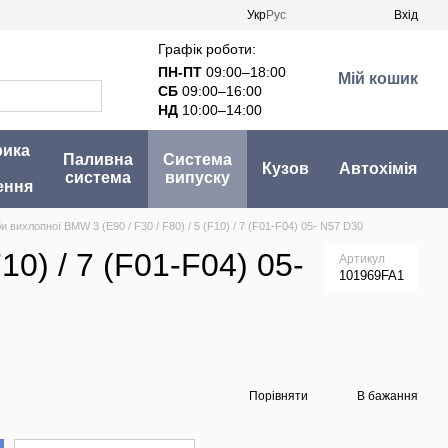
Укр
Рус
Вхід
Графік роботи:
ПН-ПТ
09:00–18:00
Мій кошик
СБ
09:00–16:00
НД
10:00–14:00
рика
Паливна
Система
Кузов
Автохімія
система
випуску
ення
 вихлопної BMW 3 (E90 / F30 / F80) / 5 (F10) / 7 (F01-F04) 05- N57 D30
10) / 7 (F01-F04) 05-
Артикул
101969FA1
Порівняти
В бажання