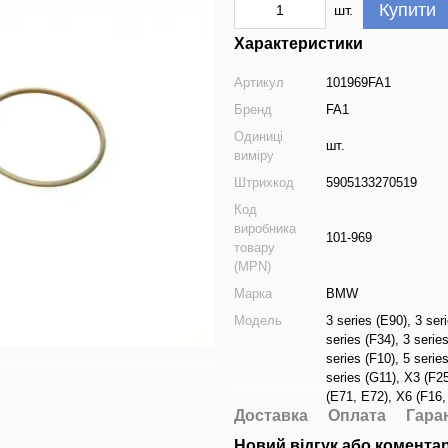
Купити
шт.
Характеристики
Артикул
101969FA1
Бренд
FA1
Одиниці
шт.
виміру
Штрихкод
5905133270519
Код
виробника
101-969
товару
(MPN)
Марка
BMW
Модель
3 series (E90)
,
3 ser
series (F34)
,
3 serie
series (F10)
,
5 serie
series (G11)
,
X3 (F25
(E71, E72)
,
X6 (F16,
Доставка
Оплата
Гара
Новий відгук або комента