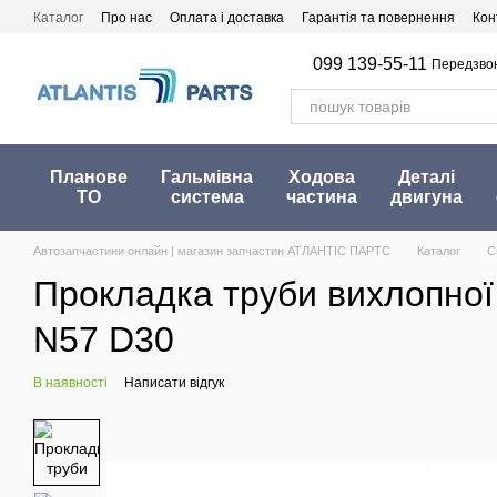
Перейти до основного контенту
Каталог
Про нас
Оплата і доставка
Гарантія та повернення
Кон
099 139-55-11
Передзво
Планове
Гальмівна
Ходова
Деталі
ТО
система
частина
двигуна
Автозапчастини онлайн | магазин запчастин АТЛАНТІС ПАРТС
Каталог
С
Прокладка труби вихлопної B
N57 D30
В наявності
Написати відгук