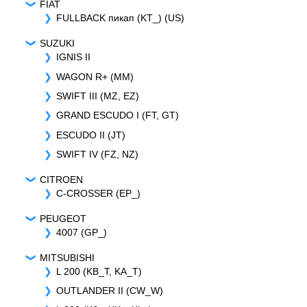
FIAT
FULLBACK пикап (KT_) (US)
SUZUKI
IGNIS II
WAGON R+ (MM)
SWIFT III (MZ, EZ)
GRAND ESCUDO I (FT, GT)
ESCUDO II (JT)
SWIFT IV (FZ, NZ)
CITROEN
C-CROSSER (EP_)
PEUGEOT
4007 (GP_)
MITSUBISHI
L 200 (KB_T, KA_T)
OUTLANDER II (CW_W)