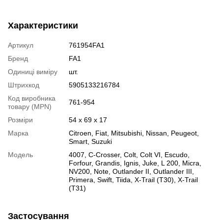
Характеристики
Артикул
761954FA1
Бренд
FA1
Одиниці виміру
шт.
Штрихкод
5905133216784
Код виробника
761-954
товару (MPN)
Розміри
54 x 69 x 17
Марка
Citroen
,
Fiat
,
Mitsubishi
,
Nissan
,
Peugeot
,
Smart
,
Suzuki
Модель
4007
,
C-Crosser
,
Colt
,
Colt VI
,
Escudo
,
Forfour
,
Grandis
,
Ignis
,
Juke
,
L 200
,
Micra
,
NV200
,
Note
,
Outlander II
,
Outlander III
,
Primera
,
Swift
,
Tiida
,
X-Trail (T30)
,
X-Trail
(T31)
Застосування