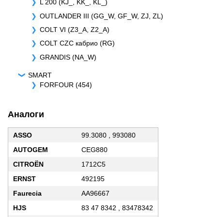
L 200 (KJ_, KK_, KL_)
OUTLANDER III (GG_W, GF_W, ZJ, ZL)
COLT VI (Z3_A, Z2_A)
COLT CZC кабрио (RG)
GRANDIS (NA_W)
SMART
FORFOUR (454)
Аналоги
ASSO
99.3080 , 993080
AUTOGEM
CEG880
CITROËN
1712C5
ERNST
492195
Faurecia
AA96667
HJS
83 47 8342 , 83478342