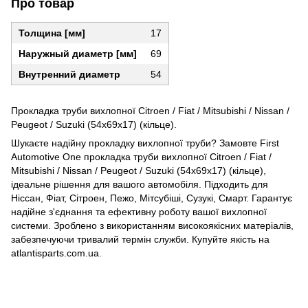
Про товар
Толщина [мм]
17
Наружный диаметр [мм]
69
Внутренний диаметр
54
Прокладка труби вихлопної Citroen / Fiat / Mitsubishi / Nissan /
Peugeot / Suzuki (54x69x17) (кільце).
Шукаєте надійну прокладку вихлопної труби? Замовте First
Automotive One прокладка труби вихлопної Citroen / Fiat /
Mitsubishi / Nissan / Peugeot / Suzuki (54x69x17) (кільце),
ідеальне рішення для вашого автомобіля. Підходить для
Ніссан, Фіат, Сітроен, Пежо, Мітсубіші, Сузукі, Смарт. Гарантує
надійне з'єднання та ефективну роботу вашої вихлопної
системи. Зроблено з використанням високоякісних матеріалів,
забезпечуючи тривалий термін служби. Купуйте якість на
atlantisparts.com.ua.