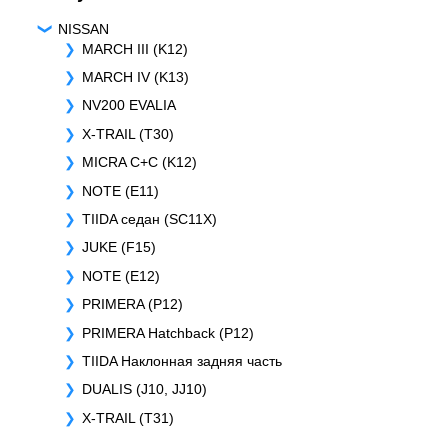
NISSAN
MARCH III (K12)
MARCH IV (K13)
NV200 EVALIA
X-TRAIL (T30)
MICRA C+C (K12)
NOTE (E11)
TIIDA седан (SC11X)
JUKE (F15)
NOTE (E12)
PRIMERA (P12)
PRIMERA Hatchback (P12)
TIIDA Наклонная задняя часть
DUALIS (J10, JJ10)
X-TRAIL (T31)