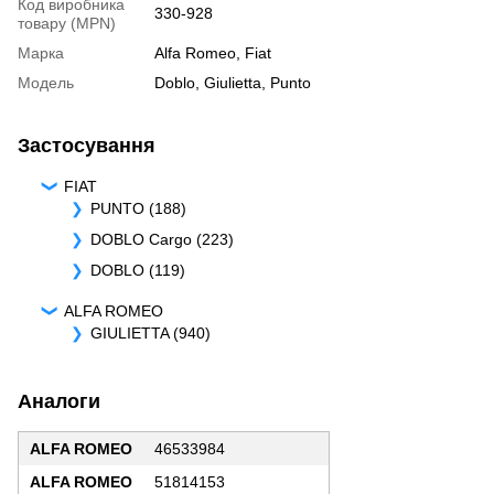
Код виробника
330-928
товару (MPN)
Марка
Alfa Romeo
,
Fiat
Модель
Doblo
,
Giulietta
,
Punto
Застосування
FIAT
PUNTO (188)
DOBLO Cargo (223)
DOBLO (119)
ALFA ROMEO
GIULIETTA (940)
Аналоги
ALFA ROMEO
46533984
ALFA ROMEO
51814153