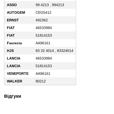
ASSO
99.4213 , 994213
AUTOGEM
CEG5412
ERNST
492362
FIAT
46533984
FIAT
51814153
Faurecia
AA96161
HJS
83 32 4014 , 83324014
LANCIA
46533984
LANCIA
51814153
VENEPORTE
AA96161
WALKER
80212
Відгуки