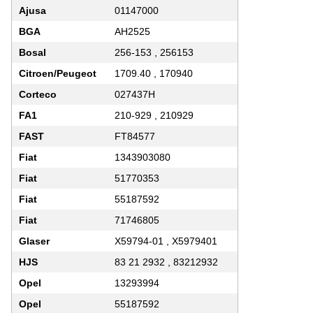
Ajusa
01147000
BGA
AH2525
Bosal
256-153 , 256153
Citroen/Peugeot
1709.40 , 170940
Corteco
027437H
FA1
210-929 , 210929
FAST
FT84577
Fiat
1343903080
Fiat
51770353
Fiat
55187592
Fiat
71746805
Glaser
X59794-01 , X5979401
HJS
83 21 2932 , 83212932
Opel
13293994
Opel
55187592