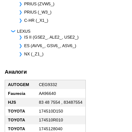
PRIUS (ZVW5_)
PRIUS (_W3_)
C-HR (_X1_)
LEXUS
IS II (GSE2_, ALE2_, USE2_)
ES (AVV6_, GSV6_, ASV6_)
NX (_Z1_)
Аналоги
AUTOGEM
CEG9332
Faurecia
AA96640
HJS
83 48 7554 , 83487554
TOYOTA
174510D150
TOYOTA
174510R010
TOYOTA
1745128040