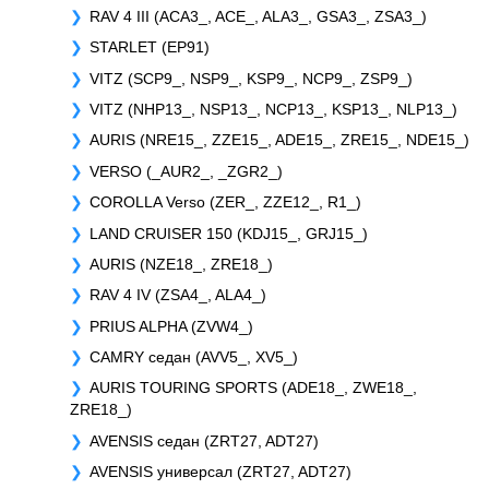
RAV 4 III (ACA3_, ACE_, ALA3_, GSA3_, ZSA3_)
STARLET (EP91)
VITZ (SCP9_, NSP9_, KSP9_, NCP9_, ZSP9_)
VITZ (NHP13_, NSP13_, NCP13_, KSP13_, NLP13_)
AURIS (NRE15_, ZZE15_, ADE15_, ZRE15_, NDE15_)
VERSO (_AUR2_, _ZGR2_)
COROLLA Verso (ZER_, ZZE12_, R1_)
LAND CRUISER 150 (KDJ15_, GRJ15_)
AURIS (NZE18_, ZRE18_)
RAV 4 IV (ZSA4_, ALA4_)
PRIUS ALPHA (ZVW4_)
CAMRY седан (AVV5_, XV5_)
AURIS TOURING SPORTS (ADE18_, ZWE18_,
ZRE18_)
AVENSIS седан (ZRT27, ADT27)
AVENSIS универсал (ZRT27, ADT27)