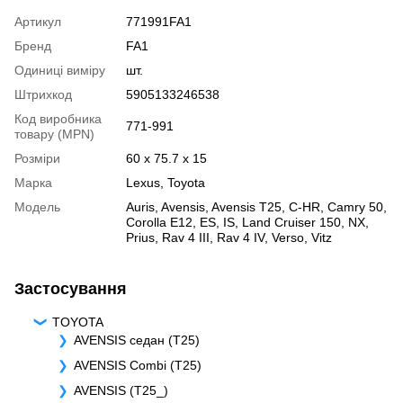
Артикул
771991FA1
Бренд
FA1
Одиниці виміру
шт.
Штрихкод
5905133246538
Код виробника
771-991
товару (MPN)
Розміри
60 x 75.7 x 15
Марка
Lexus
,
Toyota
Модель
Auris
,
Avensis
,
Avensis T25
,
C-HR
,
Camry 50
,
Corolla E12
,
ES
,
IS
,
Land Cruiser 150
,
NX
,
Prius
,
Rav 4 III
,
Rav 4 IV
,
Verso
,
Vitz
Застосування
TOYOTA
AVENSIS седан (T25)
AVENSIS Combi (T25)
AVENSIS (T25_)