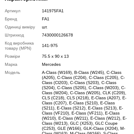
Артикул
141975FA1
Бренд
FA1
Одиниці виміру
шт.
Штрихкод
7430000126678
Код виробника
141-975
товару (MPN)
Розміри
75.5 x 90 x 13
Марка
Mercedes
Модель
A-Class (W169)
,
B-Class (W245)
,
C-Class
(A205)
,
C-Class (C204)
,
C-Class (C205)
,
C-
Class (Cl203)
,
C-Class (S203)
,
C-Class
(S204)
,
C-Class (S205)
,
C-Class (W203)
,
C-
Class (W204)
,
C-Class (W205)
,
CLK (C209)
,
CLS (C218)
,
CLS (X218)
,
E-Class (A207)
,
E-
Class (C207)
,
E-Class (S210)
,
E-Class
(S211)
,
E-Class (S212)
,
E-Class (S213)
,
E-
Class (VF210)
,
E-Class (VF211)
,
E-Class
(W210)
,
E-Class (W211)
,
E-Class (W212)
,
E-
Class (W213)
,
GLC (X253)
,
GLC Coupe
(C253)
,
GLE (W166)
,
GLK-Class (X204)
,
M-
Class (W163)
,
M-Class (W166)
,
S-Class