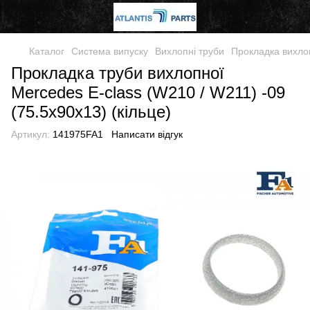
Каталог
Система випуску
Вихлопні труби
Прокладка вихло
Прокладка труби вихлопної
Mercedes E-class (W210 / W211) -09
(75.5x90x13) (кільце)
Артикул:
141975FA1
Написати відгук