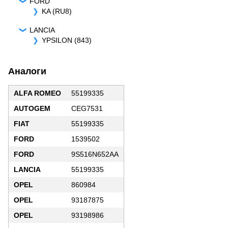
FORD
KA (RU8)
LANCIA
YPSILON (843)
Аналоги
ALFA ROMEO
55199335
AUTOGEM
CEG7531
FIAT
55199335
FORD
1539502
FORD
9S516N652AA
LANCIA
55199335
OPEL
860984
OPEL
93187875
OPEL
93198986