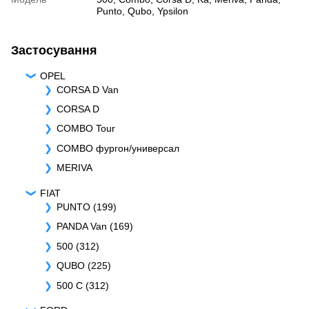
Punto
,
Qubo
,
Ypsilon
Застосування
OPEL
CORSA D Van
CORSA D
COMBO Tour
COMBO фургон/универсал
MERIVA
FIAT
PUNTO (199)
PANDA Van (169)
500 (312)
QUBO (225)
500 C (312)