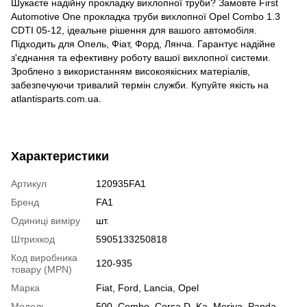
Шукаєте надійну прокладку вихлопної труби? Замовте First
Automotive One прокладка труби вихлопної Opel Combo 1.3
CDTI 05-12, ідеальне рішення для вашого автомобіля.
Підходить для Опель, Фіат, Форд, Лянча. Гарантує надійне
з'єднання та ефективну роботу вашої вихлопної системи.
Зроблено з використанням високоякісних матеріалів,
забезпечуючи тривалий термін служби. Купуйте якість на
atlantisparts.com.ua.
Характеристики
Артикул
120935FA1
Бренд
FA1
Одиниці виміру
шт.
Штрихкод
5905133250818
Код виробника
120-935
товару (MPN)
Марка
Fiat
,
Ford
,
Lancia
,
Opel
Модель
500
,
Combo
,
Corsa D
,
Ka
,
Meriva
,
Panda
,