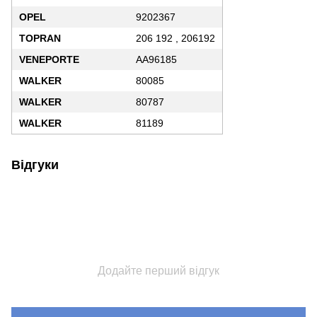
OPEL
9202367
TOPRAN
206 192 , 206192
VENEPORTE
AA96185
WALKER
80085
WALKER
80787
WALKER
81189
Відгуки
Додайте перший відгук