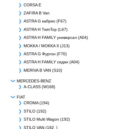
CORSA E
ZAFIRA B Van
ASTRA G кабрио (F67)
ASTRA H TwinTop (L67)
ASTRA H FAMILY универсал (A04)
MOKKA / MOKKA X (J13)
ASTRA G Фургон (F70)
ASTRA H FAMILY седан (A04)
MERIVA B VAN (S10)
MERCEDES-BENZ
A-CLASS (W168)
FIAT
CROMA (194)
STILO (192)
STILO Multi Wagon (192)
STILO VAN (192_)