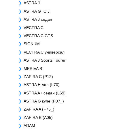
ASTRA J
ASTRA GTC J
ASTRA J седан
VECTRA C
VECTRA C GTS
SIGNUM
VECTRA C универсал
ASTRA J Sports Tourer
MERIVA B
ZAFIRA C (P12)
ASTRA H Van (L70)
ASTRA A+ седан (L69)
ASTRA G купе (F07_)
ZAFIRA A (F75_)
ZAFIRA B (A05)
ADAM