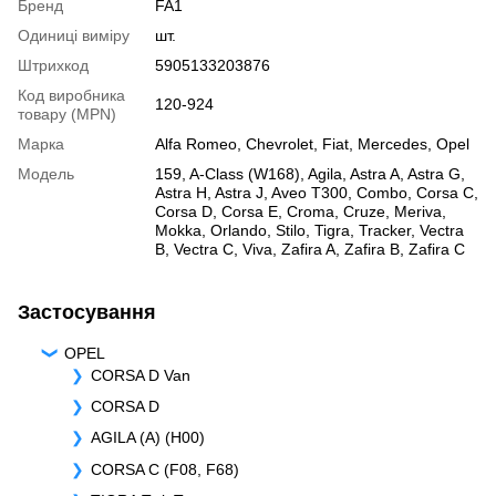
Бренд
FA1
Одиниці виміру
шт.
Штрихкод
5905133203876
Код виробника
120-924
товару (MPN)
Марка
Alfa Romeo
,
Chevrolet
,
Fiat
,
Mercedes
,
Opel
Модель
159
,
A-Class (W168)
,
Agila
,
Astra A
,
Astra G
,
Astra H
,
Astra J
,
Aveo T300
,
Combo
,
Corsa C
,
Corsa D
,
Corsa E
,
Croma
,
Cruze
,
Meriva
,
Mokka
,
Orlando
,
Stilo
,
Tigra
,
Tracker
,
Vectra
B
,
Vectra C
,
Viva
,
Zafira A
,
Zafira B
,
Zafira C
Застосування
OPEL
CORSA D Van
CORSA D
AGILA (A) (H00)
CORSA C (F08, F68)