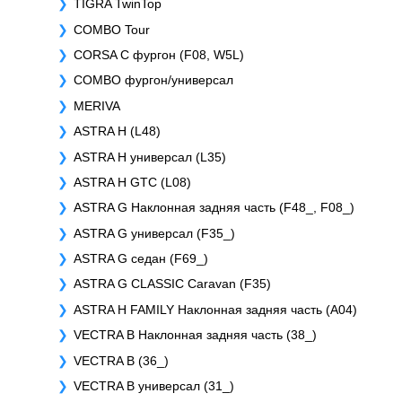
TIGRA TwinTop
COMBO Tour
CORSA C фургон (F08, W5L)
COMBO фургон/универсал
MERIVA
ASTRA H (L48)
ASTRA H универсал (L35)
ASTRA H GTC (L08)
ASTRA G Наклонная задняя часть (F48_, F08_)
ASTRA G универсал (F35_)
ASTRA G седан (F69_)
ASTRA G CLASSIC Caravan (F35)
ASTRA H FAMILY Наклонная задняя часть (A04)
VECTRA B Наклонная задняя часть (38_)
VECTRA B (36_)
VECTRA B универсал (31_)