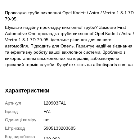
Прокладка труби вихлопної Opel Kadett / Astra / Vectra 1.3-1.7D
79-95.
Шукаєте надійну прокладку вихлопної труби? Замовте First
Automotive One прокладка труби вихлопної Opel Kadett / Astra /
Vectra 1.3-1.7D 79-95, ідеальне рішення для вашого
автомобіля. Підходить для Опель. Гарантує надійне з'єднання
та ефективну роботу вашої вихлопної системи. Зроблено з
використанням високоякісних матеріалів, забезпечуючи
тривалий термін служби. Купуйте якість на atlantisparts.com.ua.
Характеристики
Артикул
120903FA1
Бренд
FA1
Одиниці виміру
шт.
Штрихкод
5905133203685
Код виробника
120-903