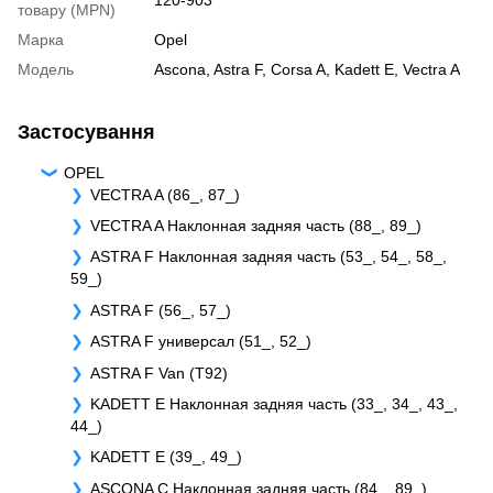
товару (MPN)
Марка
Opel
Модель
Ascona
,
Astra F
,
Corsa A
,
Kadett E
,
Vectra A
Застосування
OPEL
VECTRA A (86_, 87_)
VECTRA A Наклонная задняя часть (88_, 89_)
ASTRA F Наклонная задняя часть (53_, 54_, 58_,
59_)
ASTRA F (56_, 57_)
ASTRA F универсал (51_, 52_)
ASTRA F Van (T92)
KADETT E Наклонная задняя часть (33_, 34_, 43_,
44_)
KADETT E (39_, 49_)
ASCONA C Наклонная задняя часть (84_, 89_)