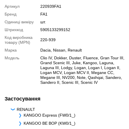
Артикул
220939FA1
Бренд
FA1
Одиниці виміру
шт.
Штрихкод
5905133299152
Код виробника
220-939
товару (MPN)
Марка
Dacia
,
Nissan
,
Renault
Модель
Clio IV
,
Dokker
,
Duster
,
Fluence
,
Gran Tour III
,
Grand Scenic III
,
Juke
,
Kangoo
,
Laguna
,
Laguna III
,
Lodgy
,
Logan
,
Logan I
,
Logan II
,
Logan MCV
,
Logan MCV II
,
Megane CC
,
Megane III
,
NV200
,
Note
,
Qashqai
,
Sandero
,
Sandero II
,
Scenic III
,
Scenic IV
Застосування
RENAULT
KANGOO Express (FW0/1_)
KANGOO BE BOP (KW0/1_)