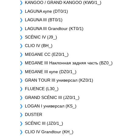
KANGOO / GRAND KANGOO (KW0/1_)
LAGUNA купе (DT0/1)
LAGUNA III (BT0/1)
LAGUNA III Grandtour (KT0/1)
SCÉNIC IV (J9_)
CLIO IV (BH_)
MEGANE CC (EZ0/1_)
MEGANE III Наклонная задняя часть (BZ0_)
MEGANE III купе (DZ0/1_)
GRAN TOUR III универсал (KZ0/1)
FLUENCE (L30_)
GRAND SCÉNIC III (JZ0/1_)
LOGAN I универсал (KS_)
DUSTER
SCÉNIC III (JZ0/1_)
CLIO IV Grandtour (KH_)