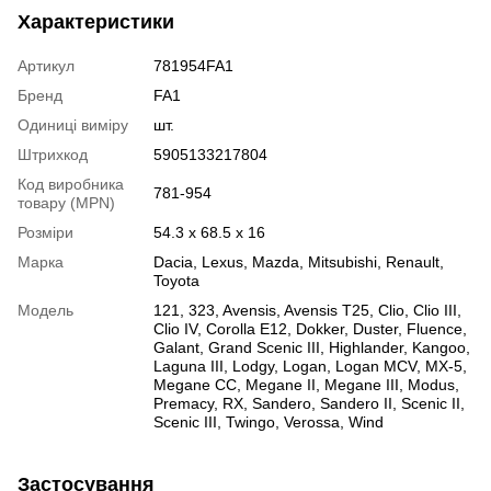
Характеристики
Артикул
781954FA1
Бренд
FA1
Одиниці виміру
шт.
Штрихкод
5905133217804
Код виробника
781-954
товару (MPN)
Розміри
54.3 x 68.5 x 16
Марка
Dacia
,
Lexus
,
Mazda
,
Mitsubishi
,
Renault
,
Toyota
Модель
121
,
323
,
Avensis
,
Avensis T25
,
Clio
,
Clio III
,
Clio IV
,
Corolla E12
,
Dokker
,
Duster
,
Fluence
,
Galant
,
Grand Scenic III
,
Highlander
,
Kangoo
,
Laguna III
,
Lodgy
,
Logan
,
Logan MCV
,
MX-5
,
Megane CC
,
Megane II
,
Megane III
,
Modus
,
Premacy
,
RX
,
Sandero
,
Sandero II
,
Scenic II
,
Scenic III
,
Twingo
,
Verossa
,
Wind
Застосування