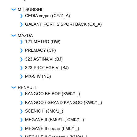
MITSUBISHI
CEDIA седан (CY/Z_A)
GALANT FORTIS SPORTBACK (CX_A)
MAZDA
121 METRO (DW)
PREMACY (CP)
323 ASTINA VI (BJ)
323 PROTEGE VI (BJ)
MX-5 IV (ND)
RENAULT
KANGOO BE BOP (KW0/1_)
KANGOO / GRAND KANGOO (KW0/1_)
SCENIC II (JM0/1_)
MEGANE II (BM0/1_, CM0/1_)
MEGANE II седан (LM0/1_)