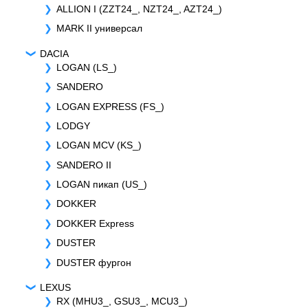
ALLION I (ZZT24_, NZT24_, AZT24_)
MARK II универсал
DACIA
LOGAN (LS_)
SANDERO
LOGAN EXPRESS (FS_)
LODGY
LOGAN MCV (KS_)
SANDERO II
LOGAN пикап (US_)
DOKKER
DOKKER Express
DUSTER
DUSTER фургон
LEXUS
RX (MHU3_, GSU3_, MCU3_)