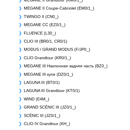
MEGANE II Grandtour (KM0/1_)
MEGANE II Coupe-Cabriolet (EM0/1_)
TWINGO II (CN0_)
MEGANE CC (EZ0/1_)
FLUENCE (L30_)
CLIO III (BR0/1, CR0/1)
MODUS / GRAND MODUS (F/JP0_)
CLIO Grandtour (KR0/1_)
MEGANE III Наклонная задняя часть (BZ0_)
MEGANE III купе (DZ0/1_)
LAGUNA III (BT0/1)
LAGUNA III Grandtour (KT0/1)
WIND (E4M_)
GRAND SCÉNIC III (JZ0/1_)
SCÉNIC III (JZ0/1_)
CLIO IV Grandtour (KH_)