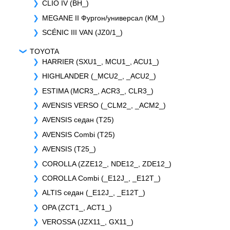
CLIO IV (BH_)
MEGANE II Фургон/универсал (KM_)
SCÉNIC III VAN (JZ0/1_)
TOYOTA
HARRIER (SXU1_, MCU1_, ACU1_)
HIGHLANDER (_MCU2_, _ACU2_)
ESTIMA (MCR3_, ACR3_, CLR3_)
AVENSIS VERSO (_CLM2_, _ACM2_)
AVENSIS седан (T25)
AVENSIS Combi (T25)
AVENSIS (T25_)
COROLLA (ZZE12_, NDE12_, ZDE12_)
COROLLA Combi (_E12J_, _E12T_)
ALTIS седан (_E12J_, _E12T_)
OPA (ZCT1_, ACT1_)
VEROSSA (JZX11_, GX11_)