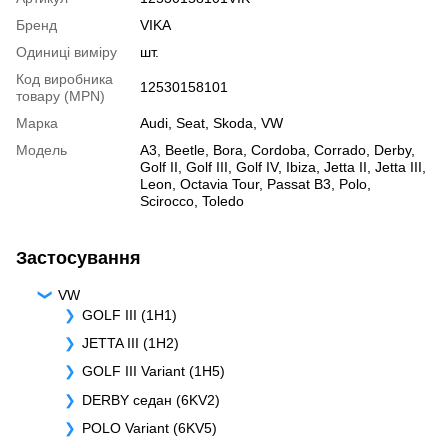
Бренд
VIKA
Одиниці виміру
шт.
Код виробника
12530158101
товару (MPN)
Марка
Audi
,
Seat
,
Skoda
,
VW
Модель
A3
,
Beetle
,
Bora
,
Cordoba
,
Corrado
,
Derby
,
Golf II
,
Golf III
,
Golf IV
,
Ibiza
,
Jetta II
,
Jetta III
,
Leon
,
Octavia Tour
,
Passat B3
,
Polo
,
Scirocco
,
Toledo
Застосування
VW
GOLF III (1H1)
JETTA III (1H2)
GOLF III Variant (1H5)
DERBY седан (6KV2)
POLO Variant (6KV5)