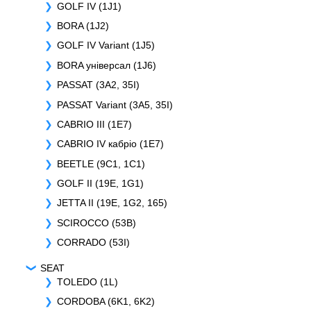
GOLF IV (1J1)
BORA (1J2)
GOLF IV Variant (1J5)
BORA універсал (1J6)
PASSAT (3A2, 35I)
PASSAT Variant (3A5, 35I)
CABRIO III (1E7)
CABRIO IV кабріо (1E7)
BEETLE (9C1, 1C1)
GOLF II (19E, 1G1)
JETTA II (19E, 1G2, 165)
SCIROCCO (53B)
CORRADO (53I)
SEAT
TOLEDO (1L)
CORDOBA (6K1, 6K2)