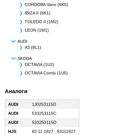
CORDOBA Vario (6K5)
IBIZA II (6K1)
TOLEDO II (1M2)
LEON (1M1)
AUDI
A3 (8L1)
SKODA
OCTAVIA (1U2)
OCTAVIA Combi (1U5)
Аналоги
AUDI
1J0253115D
AUDI
533253115C
AUDI
533253115D
HJS
83 11 1927 , 83111927