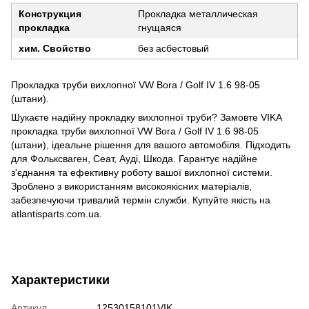
Конструкция
Прокладка металлическая
прокладка
гнущаяся
хим. Свойство
без асбестовый
Прокладка труби вихлопної VW Bora / Golf IV 1.6 98-05
(штани).
Шукаєте надійну прокладку вихлопної труби? Замовте VIKA
прокладка труби вихлопної VW Bora / Golf IV 1.6 98-05
(штани), ідеальне рішення для вашого автомобіля. Підходить
для Фольксваген, Сеат, Ауді, Шкода. Гарантує надійне
з'єднання та ефективну роботу вашої вихлопної системи.
Зроблено з використанням високоякісних матеріалів,
забезпечуючи тривалий термін служби. Купуйте якість на
atlantisparts.com.ua.
Характеристики
Артикул
12530158101VIK