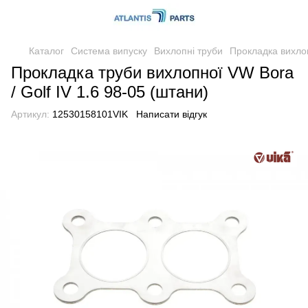
Каталог
Система випуску
Вихлопні труби
Прокладка вихло
Прокладка труби вихлопної VW Bora
/ Golf IV 1.6 98-05 (штани)
Артикул:
12530158101VIK
Написати відгук