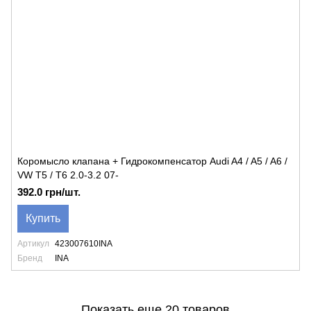
Коромысло клапана + Гидрокомпенсатор Audi A4 / A5 / A6 /
VW T5 / T6 2.0-3.2 07-
392.0 грн/шт.
Купить
Артикул
423007610INA
Бренд
INA
Показать еще 20 товаров