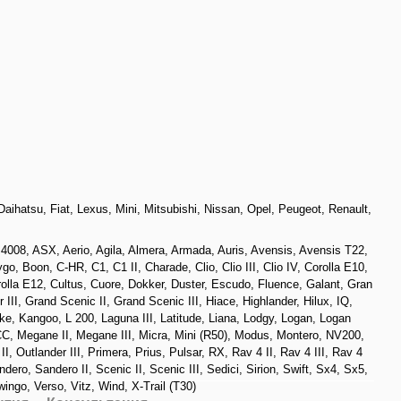
Daihatsu
,
Fiat
,
Lexus
,
Mini
,
Mitsubishi
,
Nissan
,
Opel
,
Peugeot
,
Renault
,
,
4008
,
ASX
,
Aerio
,
Agila
,
Almera
,
Armada
,
Auris
,
Avensis
,
Avensis T22
,
ygo
,
Boon
,
C-HR
,
C1
,
C1 II
,
Charade
,
Clio
,
Clio III
,
Clio IV
,
Corolla E10
,
olla E12
,
Cultus
,
Cuore
,
Dokker
,
Duster
,
Escudo
,
Fluence
,
Galant
,
Gran
 III
,
Grand Scenic II
,
Grand Scenic III
,
Hiace
,
Highlander
,
Hilux
,
IQ
,
ke
,
Kangoo
,
L 200
,
Laguna III
,
Latitude
,
Liana
,
Lodgy
,
Logan
,
Logan
CC
,
Megane II
,
Megane III
,
Micra
,
Mini (R50)
,
Modus
,
Montero
,
NV200
,
II
,
Outlander III
,
Primera
,
Prius
,
Pulsar
,
RX
,
Rav 4 II
,
Rav 4 III
,
Rav 4
ndero
,
Sandero II
,
Scenic II
,
Scenic III
,
Sedici
,
Sirion
,
Swift
,
Sx4
,
Sx5
,
wingo
,
Verso
,
Vitz
,
Wind
,
X-Trail (T30)