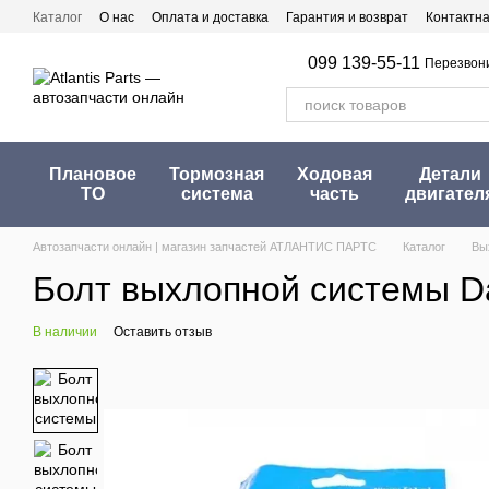
Перейти к основному контенту
Каталог
О нас
Оплата и доставка
Гарантия и возврат
Контактн
099 139-55-11
Перезвон
Плановое
Тормозная
Ходовая
Детали
ТО
система
часть
двигател
Автозапчасти онлайн | магазин запчастей АТЛАНТИС ПАРТС
Каталог
Вы
Болт выхлопной системы Dac
В наличии
Оставить отзыв