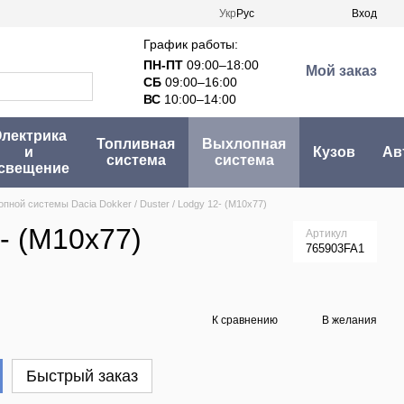
Укр
Рус
Вход
График работы:
ПН-ПТ
09:00–18:00
Мой заказ
СБ
09:00–16:00
ВС
10:00–14:00
лектрика
Топливная
Выхлопная
и
Кузов
Ав
система
система
свещение
пной системы Dacia Dokker / Duster / Lodgy 12- (M10x77)
- (M10x77)
Артикул
765903FA1
К сравнению
В желания
Быстрый заказ