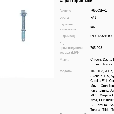
Характеристики
Артикул
765903FA1
Бренд
FA1
Единицы
шт.
измерения
Штрихкод
5905133216890
Код
производителя
765-903
товара (MPN)
Марка
Citroen
,
Dacia
,
Suzuki
,
Toyota
Модель
107
,
108
,
4007
Avensis T25
,
A
Corolla E11
,
Cor
Move
,
Gran Tour
Ignis
,
Jimny
,
Ju
MCV
,
Megane 
Note
,
Outlander 
IV
,
Samurai
,
Sa
Taruna
,
Tiida
,
T