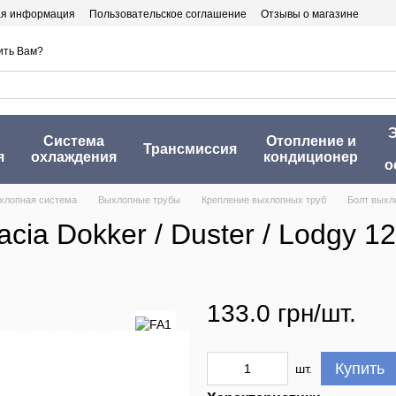
ая информация
Пользовательское соглашение
Отзывы о магазине
ить Вам?
Э
Система
Отопление и
Трансмиссия
я
охлаждения
кондиционер
о
хлопная система
Выхлопные трубы
Крепление выхлопных труб
Болт выхло
ia Dokker / Duster / Lodgy 12
133.0 грн/шт.
Купить
шт.