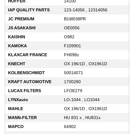
HOFFER
14100
IAP QUALITY PARTS
123-14056 , 12314056
JC PREMIUM
B1W038PR
JS ASAKASHI
OE0056
KAISHIN
O982
KAMOKA
F109901
KLAXCAR FRANCE
FH098z
KNECHT
OX 196/1D , OX1961D
KOLBENSCHMIDT
50014071
KRAFT AUTOMOTIVE
1700280
LUCAS FILTERS
LFOE279
LYNXauto
LO-1044 , LO1044
MAHLE
OX 196/1D , OX1961D
MANN-FILTER
HU 831 x , HU831x
MAPCO
64902