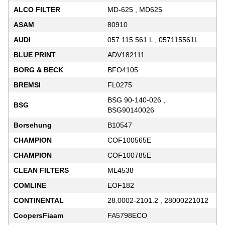
ALCO FILTER
MD-625 , MD625
ASAM
80910
AUDI
057 115 561 L , 057115561L
BLUE PRINT
ADV182111
BORG & BECK
BFO4105
BREMSI
FL0275
BSG 90-140-026 ,
BSG
BSG90140026
Borsehung
B10547
CHAMPION
COF100565E
CHAMPION
COF100785E
CLEAN FILTERS
ML4538
COMLINE
EOF182
CONTINENTAL
28.0002-2101.2 , 28000221012
CoopersFiaam
FA5798ECO