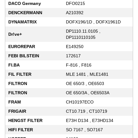
DACO Germany
DFO0215
DENCKERMANN
A210392
DYNAMATRIX
DOFX196/1D , DOFX1961D
DP1110.11.0105 ,
Dr!ve+
DP1110110105
EUROREPAR
E149250
FEBI BILSTEIN
172617
FI.BA
F-816 , F816
FIL FILTER
MLE 1481 , MLE1481
FILTRON
OE 650/3 , OE6503
FILTRON
OE 650/3A , OE6503A
FRAM
CH10197ECO
FRIGAIR
CT10.719 , CT10719
HENGST FILTER
E73H D134 , E73HD134
HIFI FILTER
SO 7167 , SO7167