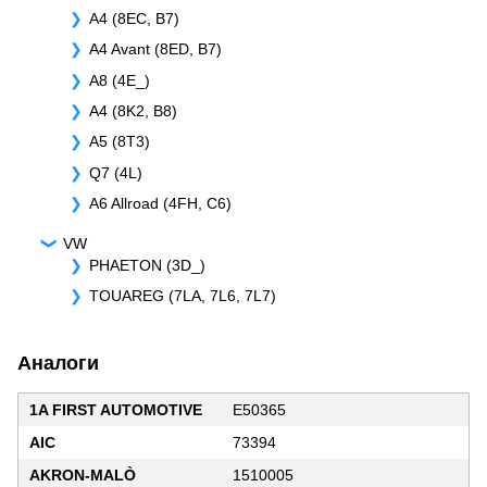
A4 (8EC, B7)
A4 Avant (8ED, B7)
A8 (4E_)
A4 (8K2, B8)
A5 (8T3)
Q7 (4L)
A6 Allroad (4FH, C6)
VW
PHAETON (3D_)
TOUAREG (7LA, 7L6, 7L7)
Аналоги
1A FIRST AUTOMOTIVE
E50365
AIC
73394
AKRON-MALÒ
1510005