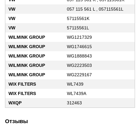
VW
057 115 561 L , 057115561L
VW
57115561K
VW
57115561L
WILMINK GROUP
WG1217329
WILMINK GROUP
WG1746615
WILMINK GROUP
WG1888843
WILMINK GROUP
WG2223503
WILMINK GROUP
WG2229167
WIX FILTERS
WL7439
WIX FILTERS
WL7439A
WXQP
312463
Отзывы