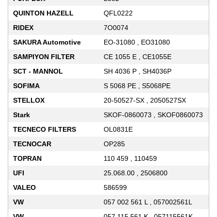
QUINTON HAZELL
QFL0222
RIDEX
7O0074
SAKURA Automotive
EO-31080 , EO31080
SAMPIYON FILTER
CE 1055 E , CE1055E
SCT - MANNOL
SH 4036 P , SH4036P
SOFIMA
S 5068 PE , S5068PE
STELLOX
20-50527-SX , 2050527SX
Stark
SKOF-0860073 , SKOF0860073
TECNECO FILTERS
OL0831E
TECNOCAR
OP285
TOPRAN
110 459 , 110459
UFI
25.068.00 , 2506800
VALEO
586599
VW
057 002 561 L , 057002561L
VW
057 115 561 K , 057115561K