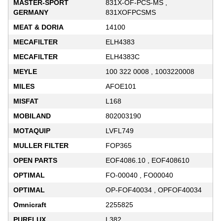
MASTER-SPORT
831X-OF-PCS-MS ,
GERMANY
831XOFPCSMS
MEAT & DORIA
14100
MECAFILTER
ELH4383
MECAFILTER
ELH4383C
MEYLE
100 322 0008 , 1003220008
MILES
AFOE101
MISFAT
L168
MOBILAND
802003190
MOTAQUIP
LVFL749
MULLER FILTER
FOP365
OPEN PARTS
EOF4086.10 , EOF408610
OPTIMAL
FO-00040 , FO00040
OPTIMAL
OP-FOF40034 , OPFOF40034
Omnicraft
2255825
PURFLUX
L382