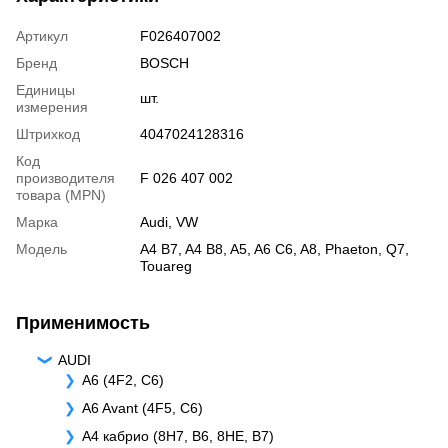
Артикул
F026407002
Бренд
BOSCH
Единицы
шт.
измерения
Штрихкод
4047024128316
Код
производителя
F 026 407 002
товара (MPN)
Марка
Audi
,
VW
Модель
A4 B7
,
A4 B8
,
A5
,
A6 C6
,
A8
,
Phaeton
,
Q7
,
Touareg
Применимость
AUDI
A6 (4F2, C6)
A6 Avant (4F5, C6)
A4 кабрио (8H7, B6, 8HE, B7)