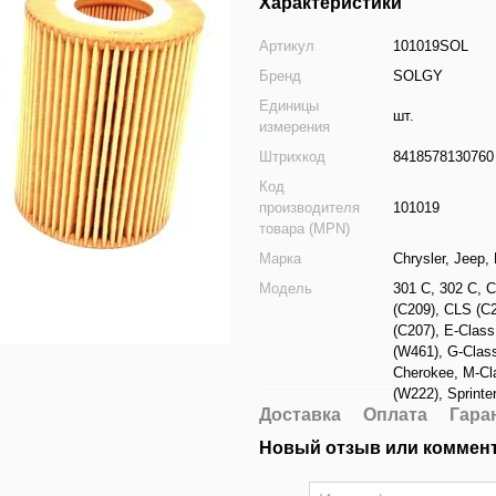
Характеристики
Артикул
101019SOL
Бренд
SOLGY
Единицы
шт.
измерения
Штрихкод
8418578130760
Код
производителя
101019
товара (MPN)
Марка
Chrysler
,
Jeep
,
Модель
301 C
,
302 C
,
C
(C209)
,
CLS (C2
(C207)
,
E-Class
(W461)
,
G-Clas
Cherokee
,
M-Cl
(W222)
,
Sprinte
Доставка
Оплата
Гара
Новый отзыв или коммен