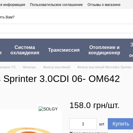
ая информация
Пользовательское соглашение
Отзывы о магазине
ить Вам?
Э
Система
Отопление и
Трансмиссия
я
охлаждения
кондиционер
о
ановое ТО
Фильтры
Фильтр масляный
Фильтр масляный Mercedes Sprinter
Sprinter 3.0CDI 06- OM642
158.0 грн/шт.
Купить
шт.