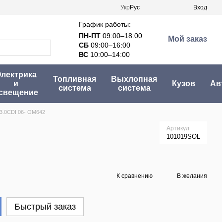
Укр
Рус
Вход
График работы:
ПН-ПТ
09:00–18:00
Мой заказ
СБ
09:00–16:00
ВС
10:00–14:00
лектрика
Топливная
Выхлопная
и
Кузов
Ав
система
система
свещение
 3.0CDI 06- OM642
Артикул
101019SOL
К сравнению
В желания
Быстрый заказ