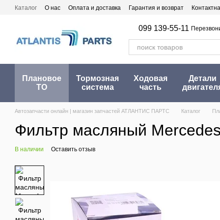
Перейти к основному контенту
Каталог
О нас
Оплата и доставка
Гарантия и возврат
Контактн
099 139-55-11
Перезвон
Плановое
Тормозная
Ходовая
Детали
ТО
система
часть
двигател
Автозапчасти онлайн | магазин запчастей АТЛАНТИС ПАРТС
Каталог
Пл
Фильтр масляный Mercedes 
В наличии
Оставить отзыв