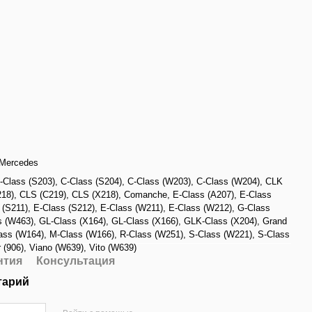
Mercedes
-Class (S203)
,
C-Class (S204)
,
C-Class (W203)
,
C-Class (W204)
,
CLK
18)
,
CLS (C219)
,
CLS (X218)
,
Comanche
,
E-Class (A207)
,
E-Class
 (S211)
,
E-Class (S212)
,
E-Class (W211)
,
E-Class (W212)
,
G-Class
s (W463)
,
GL-Class (X164)
,
GL-Class (X166)
,
GLK-Class (X204)
,
Grand
ass (W164)
,
M-Class (W166)
,
R-Class (W251)
,
S-Class (W221)
,
S-Class
r (906)
,
Viano (W639)
,
Vito (W639)
нтия
Консультация
тарий