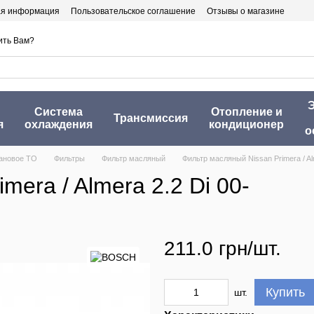
ая информация
Пользовательское соглашение
Отзывы о магазине
ить Вам?
Э
Система
Отопление и
Трансмиссия
я
охлаждения
кондиционер
о
ановое ТО
Фильтры
Фильтр масляный
Фильтр масляный Nissan Primera / Alm
era / Almera 2.2 Di 00-
211.0 грн/шт.
Купить
шт.