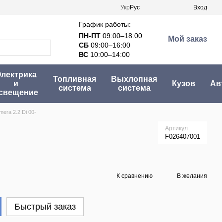
Укр
Рус
Вход
График работы:
ПН-ПТ
09:00–18:00
Мой заказ
СБ
09:00–16:00
ВС
10:00–14:00
лектрика
Топливная
Выхлопная
и
Кузов
Ав
система
система
свещение
era 2.2 Di 00-
Артикул
F026407001
К сравнению
В желания
Быстрый заказ