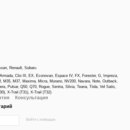
ssan
,
Renault
,
Subaru
Armada
,
Clio III
,
EX
,
Econovan
,
Espace IV
,
FX
,
Forester
,
G
,
Impreza
,
M
,
M35
,
M37
,
Maxima
,
Micra
,
Murano
,
NV200
,
Navara
,
Note
,
Outback
,
era
,
Pulsar
,
Q50
,
Q70
,
Rogue
,
Sentra
,
Silvia
,
Teana
,
Tiida
,
Vel Satis
,
T30)
,
X-Trail (T31)
,
X-Trail (T32)
нтия
Консультация
тарий
Войти с помощью