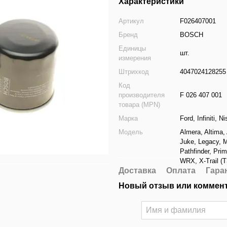
Характеристики
Артикул
F026407001
Бренд
BOSCH
Единицы
шт.
измерения
Штрихкод
4047024128255
Код
производителя
F 026 407 001
товара (MPN)
Марка
Ford
,
Infiniti
,
Ni
Модель
Almera
,
Altima
,
Juke
,
Legacy
,
Pathfinder
,
Prim
WRX
,
X-Trail (
Доставка
Оплата
Гара
Новый отзыв или коммен