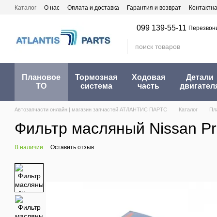
Перейти к основному контенту
Каталог
О нас
Оплата и доставка
Гарантия и возврат
Контактн
099 139-55-11
Перезвон
Плановое
Тормозная
Ходовая
Детали
ТО
система
часть
двигател
Автозапчасти онлайн | магазин запчастей АТЛАНТИС ПАРТС
Каталог
Пл
Фильтр масляный Nissan Prim
В наличии
Оставить отзыв