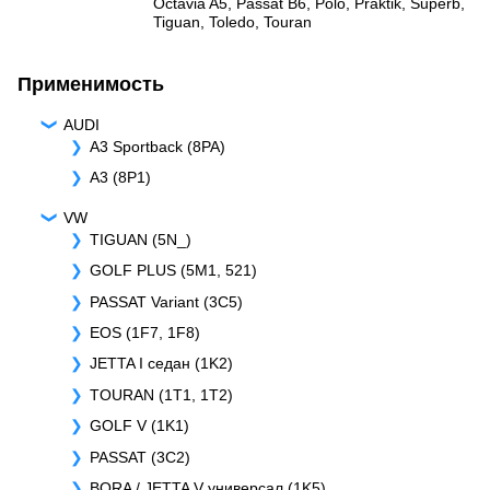
Octavia A5
,
Passat B6
,
Polo
,
Praktik
,
Superb
,
Tiguan
,
Toledo
,
Touran
Применимость
AUDI
A3 Sportback (8PA)
A3 (8P1)
VW
TIGUAN (5N_)
GOLF PLUS (5M1, 521)
PASSAT Variant (3C5)
EOS (1F7, 1F8)
JETTA I седан (1K2)
TOURAN (1T1, 1T2)
GOLF V (1K1)
PASSAT (3C2)
BORA / JETTA V универсал (1K5)