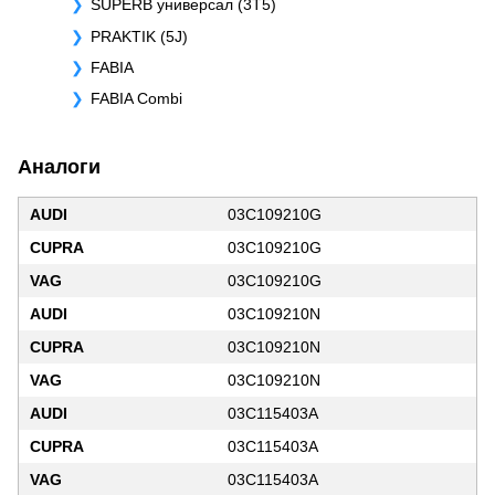
SUPERB универсал (3T5)
PRAKTIK (5J)
FABIA
FABIA Combi
Аналоги
AUDI
03C109210G
CUPRA
03C109210G
VAG
03C109210G
AUDI
03C109210N
CUPRA
03C109210N
VAG
03C109210N
AUDI
03C115403A
CUPRA
03C115403A
VAG
03C115403A