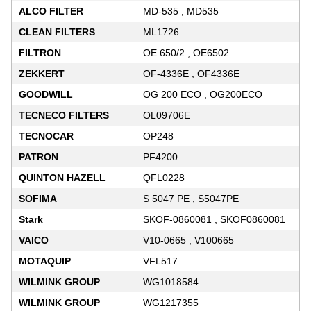
ALCO FILTER
MD-535 , MD535
CLEAN FILTERS
ML1726
FILTRON
OE 650/2 , OE6502
ZEKKERT
OF-4336E , OF4336E
GOODWILL
OG 200 ECO , OG200ECO
TECNECO FILTERS
OL09706E
TECNOCAR
OP248
PATRON
PF4200
QUINTON HAZELL
QFL0228
SOFIMA
S 5047 PE , S5047PE
Stark
SKOF-0860081 , SKOF0860081
VAICO
V10-0665 , V100665
MOTAQUIP
VFL517
WILMINK GROUP
WG1018584
WILMINK GROUP
WG1217355