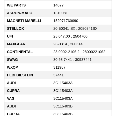
WE PARTS
14077
AKRON-MALÒ
1510081
MAGNETI MARELLI
152071760690
STELLOX
20-50341-SX , 2050341SX
UFI
25.047.00 , 2504700
MAXGEAR
26-0314 , 260314
CONTINENTAL
28.0002-2106.2 , 28000221062
SWAG
30 93 7441 , 30937441
WXQP
311987
FEBI BILSTEIN
37441
AUDI
3C115403A
CUPRA
3C115403A
VAG
3C115403A
AUDI
3C115403B
CUPRA
3C115403B