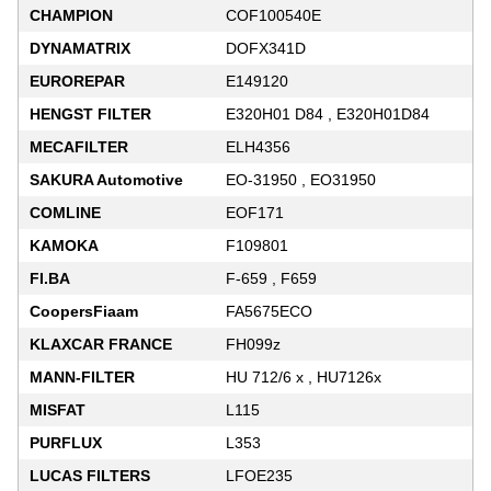
CHAMPION
COF100540E
DYNAMATRIX
DOFX341D
EUROREPAR
E149120
HENGST FILTER
E320H01 D84 , E320H01D84
MECAFILTER
ELH4356
SAKURA Automotive
EO-31950 , EO31950
COMLINE
EOF171
KAMOKA
F109801
FI.BA
F-659 , F659
CoopersFiaam
FA5675ECO
KLAXCAR FRANCE
FH099z
MANN-FILTER
HU 712/6 x , HU7126x
MISFAT
L115
PURFLUX
L353
LUCAS FILTERS
LFOE235