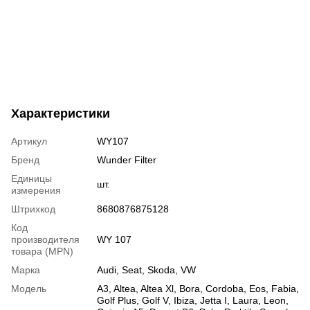
Характеристики
Артикул
WY107
Бренд
Wunder Filter
Единицы
шт.
измерения
Штрихкод
8680876875128
Код
производителя
WY 107
товара (MPN)
Марка
Audi
,
Seat
,
Skoda
,
VW
Модель
A3
,
Altea
,
Altea Xl
,
Bora
,
Cordoba
,
Eos
,
Fabia
,
Golf Plus
,
Golf V
,
Ibiza
,
Jetta I
,
Laura
,
Leon
,