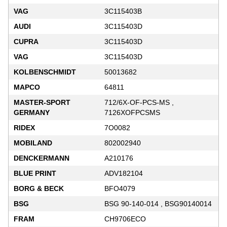
VAG
3C115403B
AUDI
3C115403D
CUPRA
3C115403D
VAG
3C115403D
KOLBENSCHMIDT
50013682
MAPCO
64811
MASTER-SPORT
712/6X-OF-PCS-MS ,
GERMANY
7126XOFPCSMS
RIDEX
7O0082
MOBILAND
802002940
DENCKERMANN
A210176
BLUE PRINT
ADV182104
BORG & BECK
BFO4079
BSG
BSG 90-140-014 , BSG90140014
FRAM
CH9706ECO