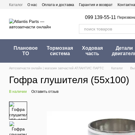
Перейти к основному контенту
Каталог
О нас
Оплата и доставка
Гарантия и возврат
Контактн
099 139-55-11
Перезвон
Плановое
Тормозная
Ходовая
Детали
ТО
система
часть
двигател
Автозапчасти онлайн | магазин запчастей АТЛАНТИС ПАРТС
Каталог
Вы
Гофра глушителя (55x100)
В наличии
Оставить отзыв