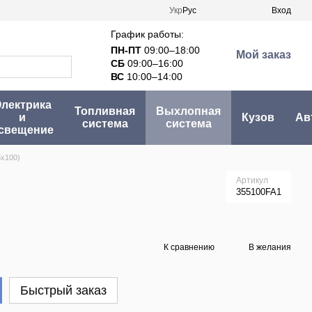
Укр
Рус
Вход
График работы:
ПН-ПТ
09:00–18:00
Мой заказ
СБ
09:00–16:00
ВС
10:00–14:00
лектрика
Топливная
Выхлопная
и
Кузов
Ав
система
система
свещение
5x100)
Артикул
355100FA1
К сравнению
В желания
Быстрый заказ