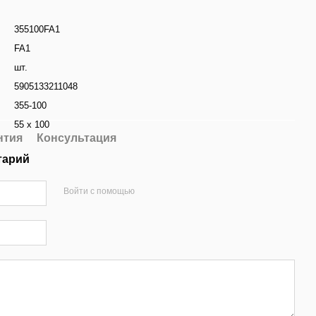
355100FA1
FA1
шт.
5905133211048
355-100
55 x 100
нтия
Консультация
тарий
Войти с помощью