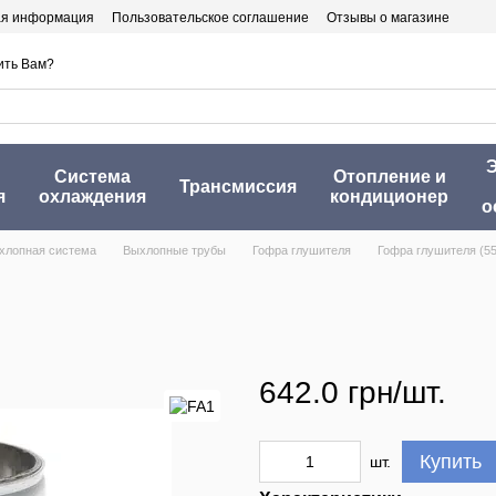
ая информация
Пользовательское соглашение
Отзывы о магазине
ить Вам?
Э
Система
Отопление и
Трансмиссия
я
охлаждения
кондиционер
о
хлопная система
Выхлопные трубы
Гофра глушителя
Гофра глушителя (5
642.0 грн/шт.
Купить
шт.