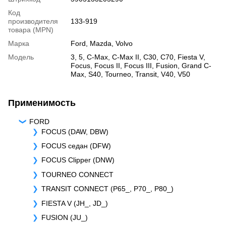
Код
производителя
133-919
товара (MPN)
Марка
Ford
,
Mazda
,
Volvo
Модель
3
,
5
,
C-Max
,
C-Max II
,
C30
,
C70
,
Fiesta V
,
Focus
,
Focus II
,
Focus III
,
Fusion
,
Grand C-
Max
,
S40
,
Tourneo
,
Transit
,
V40
,
V50
Применимость
FORD
FOCUS (DAW, DBW)
FOCUS седан (DFW)
FOCUS Clipper (DNW)
TOURNEO CONNECT
TRANSIT CONNECT (P65_, P70_, P80_)
FIESTA V (JH_, JD_)
FUSION (JU_)