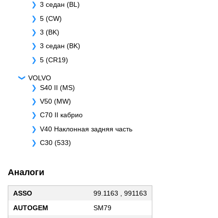
3 седан (BL)
5 (CW)
3 (BK)
3 седан (BK)
5 (CR19)
VOLVO
S40 II (MS)
V50 (MW)
C70 II кабрио
V40 Наклонная задняя часть
C30 (533)
Аналоги
ASSO
99.1163 , 991163
AUTOGEM
SM79