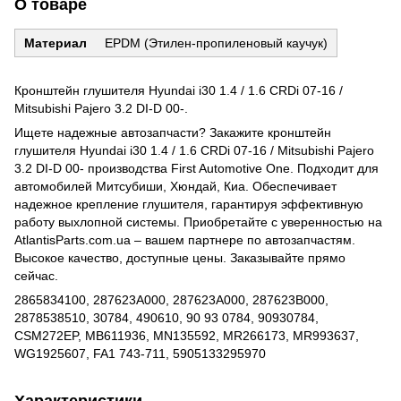
О товаре
Материал
EPDM (Этилен-пропиленовый каучук)
Кронштейн глушителя Hyundai i30 1.4 / 1.6 CRDi 07-16 /
Mitsubishi Pajero 3.2 DI-D 00-.
Ищете надежные автозапчасти? Закажите кронштейн
глушителя Hyundai i30 1.4 / 1.6 CRDi 07-16 / Mitsubishi Pajero
3.2 DI-D 00- производства First Automotive One. Подходит для
автомобилей Митсубиши, Хюндай, Киа. Обеспечивает
надежное крепление глушителя, гарантируя эффективную
работу выхлопной системы. Приобретайте с уверенностью на
AtlantisParts.com.ua – вашем партнере по автозапчастям.
Высокое качество, доступные цены. Заказывайте прямо
сейчас.
2865834100, 287623A000, 287623A000, 287623B000,
2878538510, 30784, 490610, 90 93 0784, 90930784,
CSM272EP, MB611936, MN135592, MR266173, MR993637,
WG1925607, FA1 743-711, 5905133295970
Характеристики