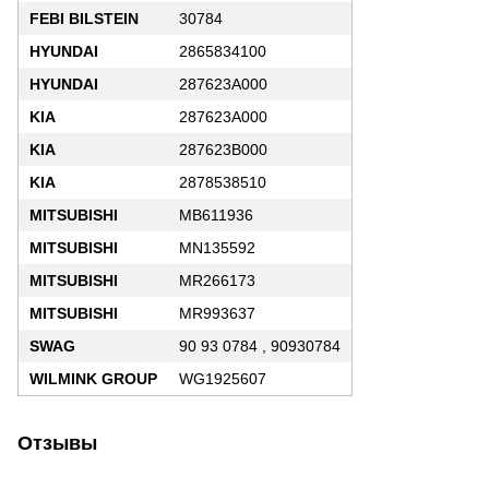
FEBI BILSTEIN
30784
HYUNDAI
2865834100
HYUNDAI
287623A000
KIA
287623A000
KIA
287623B000
KIA
2878538510
MITSUBISHI
MB611936
MITSUBISHI
MN135592
MITSUBISHI
MR266173
MITSUBISHI
MR993637
SWAG
90 93 0784 , 90930784
WILMINK GROUP
WG1925607
Отзывы