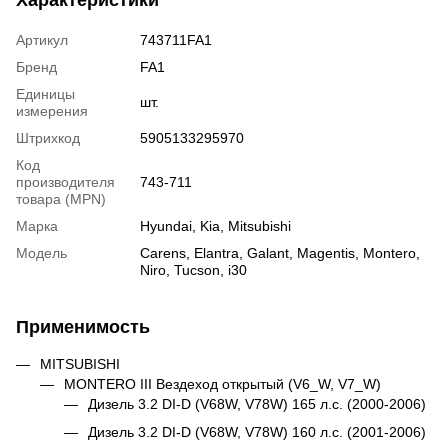
Артикул
743711FA1
Бренд
FA1
Единицы
шт.
измерения
Штрихкод
5905133295970
Код
производителя
743-711
товара (MPN)
Марка
Hyundai
,
Kia
,
Mitsubishi
Модель
Carens
,
Elantra
,
Galant
,
Magentis
,
Montero
,
Niro
,
Tucson
,
i30
Применимость
MITSUBISHI
MONTERO III Вездеход открытый (V6_W, V7_W)
Дизель 3.2 DI-D (V68W, V78W) 165 л.с. (2000-2006)
Дизель 3.2 DI-D (V68W, V78W) 160 л.с. (2001-2006)