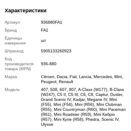
Характеристики
Артикул
936880FA1
Бренд
FA1
Единицы
шт.
измерения
Штрихкод
5905133260923
Код
производителя
936-880
товара (MPN)
Марка
Citroen
,
Dacia
,
Fiat
,
Lancia
,
Mercedes
,
Mini
,
Peugeot
,
Renault
Модель
407
,
508
,
607
,
807
,
A-Class (W177)
,
B-Class
(W247)
,
C5 II
,
C5 III
,
C6
,
C8
,
Captur
,
Duster
,
Grand Scenic IV
,
Kadjar
,
Megane IV
,
Mini
(F55)
,
Mini (F56)
,
Mini (R56)
,
Mini Clubman
(R55)
,
Mini Countryman (R60)
,
Mini Paceman
(R61)
,
Mini Roadster (R59)
,
Mini Кабріо
(R57)
,
Mini Купе (R58)
,
Phedra
,
Scenic IV
,
Ulysse