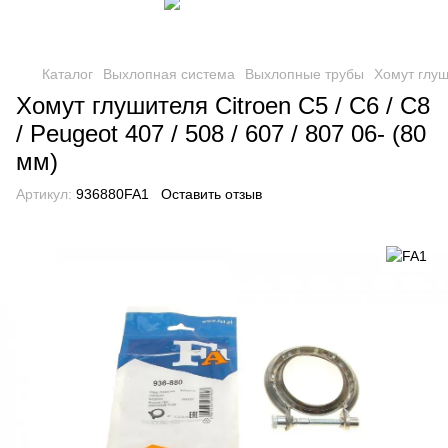
Каталог
Выхлопная система
Выхлопные трубы
Хомут глу
Хомут глушителя Citroen C5 / C6 / C8
/ Peugeot 407 / 508 / 607 / 807 06- (80
мм)
Артикул:
936880FA1
Оставить отзыв