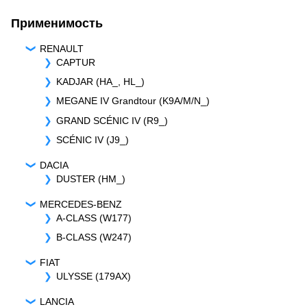
Применимость
RENAULT
CAPTUR
KADJAR (HA_, HL_)
MEGANE IV Grandtour (K9A/M/N_)
GRAND SCÉNIC IV (R9_)
SCÉNIC IV (J9_)
DACIA
DUSTER (HM_)
MERCEDES-BENZ
A-CLASS (W177)
B-CLASS (W247)
FIAT
ULYSSE (179AX)
LANCIA