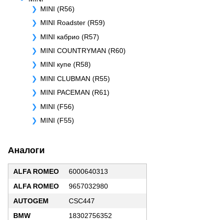
MINI (R56)
MINI Roadster (R59)
MINI кабрио (R57)
MINI COUNTRYMAN (R60)
MINI купе (R58)
MINI CLUBMAN (R55)
MINI PACEMAN (R61)
MINI (F56)
MINI (F55)
Аналоги
ALFA ROMEO
6000640313
ALFA ROMEO
9657032980
AUTOGEM
CSC447
BMW
18302756352