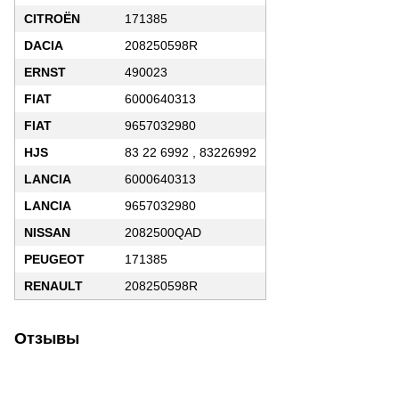
CITROËN
171385
DACIA
208250598R
ERNST
490023
FIAT
6000640313
FIAT
9657032980
HJS
83 22 6992 , 83226992
LANCIA
6000640313
LANCIA
9657032980
NISSAN
2082500QAD
PEUGEOT
171385
RENAULT
208250598R
Отзывы