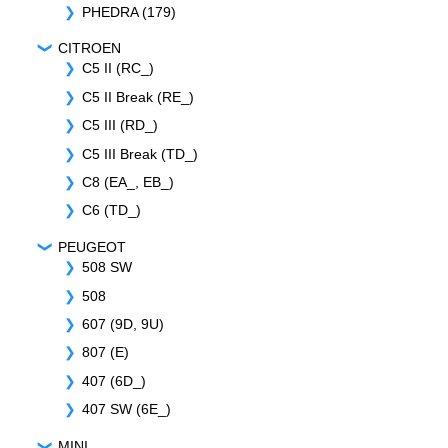
PHEDRA (179)
CITROEN
C5 II (RC_)
C5 II Break (RE_)
C5 III (RD_)
C5 III Break (TD_)
C8 (EA_, EB_)
C6 (TD_)
PEUGEOT
508 SW
508
607 (9D, 9U)
807 (E)
407 (6D_)
407 SW (6E_)
MINI