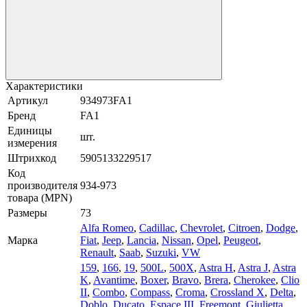
Характеристики
Артикул
934973FA1
Бренд
FA1
Единицы
шт.
измерения
Штрихкод
5905133229517
Код
производителя
934-973
товара (MPN)
Размеры
73
Alfa Romeo
,
Cadillac
,
Chevrolet
,
Citroen
,
Dodge
,
Марка
Fiat
,
Jeep
,
Lancia
,
Nissan
,
Opel
,
Peugeot
,
Renault
,
Saab
,
Suzuki
,
VW
159
,
166
,
19
,
500L
,
500X
,
Astra H
,
Astra J
,
Astra
K
,
Avantime
,
Boxer
,
Bravo
,
Brera
,
Cherokee
,
Clio
II
,
Combo
,
Compass
,
Croma
,
Crossland X
,
Delta
,
Doblo
,
Ducato
,
Espace III
,
Freemont
,
Giulietta
,