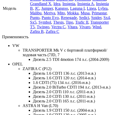
Grandland X
,
Idea
,
Insignia
,
Insignia A
,
Insignia
Модель
B
,
JC
,
Jumper
,
Kangoo
,
Laguna I
,
Linea
,
Lybra
,
Malibu
,
Meriva
,
Mito
,
Mokka
,
Musa
,
Primastar
,
Punto
,
Punto Evo
,
Renegade
,
Sedici
,
Spider
,
Sx4
,
Sx5
,
Symbol
,
Thesis
,
Tipo
,
Trafic II
,
Transporter
T5
,
Twingo
,
Vectra C
,
Vitara
,
Vivaro
,
Wind
,
Zafira B
,
Zafira C
Применимость
VW
TRANSPORTER Mk V c бортовой платформой/
ходовая часть (7JD, 7
Дизель 2.5 TDI 4motion 174 л.с. (2004-2009)
OPEL
ZAFIRA C (P12)
Дизель 1.6 CDTI 136 л.с. (2013-н.в.)
Дизель 1.6 CDTI 120 л.с. (2014-н.в.)
1.6 CDTI (75) 134 л.с. (2016-н.в.)
Дизель 2.0 BiTurbo CDTI 194 л.с. (2013-н.в.)
Дизель 2.0 CDTi 110 л.с. (2011-н.в.)
Дизель 2.0 CDTi 130 л.с. (2011-н.в.)
Дизель 2.0 CDTi 165 л.с. (2011-н.в.)
ASTRA H Van (L70)
Дизель 1.9 CDTI 150 л.с. (2004-н.в.)
Дизель 1.9 CDTI 120 л.с. (2005-н.в.)