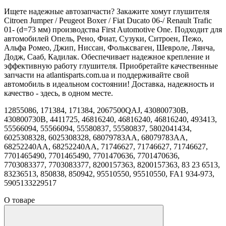
Ищете надежные автозапчасти? Закажите хомут глушителя
Citroen Jumper / Peugeot Boxer / Fiat Ducato 06-/ Renault Trafic
01- (d=73 мм) производства First Automotive One. Подходит для
автомобилей Опель, Рено, Фиат, Сузуки, Ситроен, Пежо,
Альфа Ромео, Джип, Ниссан, Фольксваген, Шевроле, Лянча,
Додж, Сааб, Кадилак. Обеспечивает надежное крепление и
эффективную работу глушителя. Приобретайте качественные
запчасти на atlantisparts.com.ua и поддерживайте свой
автомобиль в идеальном состоянии! Доставка, надежность и
качество - здесь, в одном месте.
12855086, 171384, 171384, 2067500QAJ, 430800730B,
430800730B, 4411725, 46816240, 46816240, 46816240, 493413,
55566094, 55566094, 55580837, 55580837, 5802041434,
6025308328, 6025308328, 68079783AA, 68079783AA,
68252240AA, 68252240AA, 71746627, 71746627, 71746627,
7701465490, 7701465490, 7701470636, 7701470636,
7703083377, 7703083377, 8200157363, 8200157363, 83 23 6513,
83236513, 850838, 850942, 95510550, 95510550, FA1 934-973,
5905133229517
О товаре