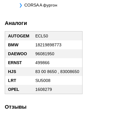
CORSA A фургон
Аналоги
AUTOGEM
ECL50
BMW
18219898773
DAEWOO
96081950
ERNST
499866
HJS
83 00 8650 , 83008650
LRT
SU5008
OPEL
1608279
Отзывы