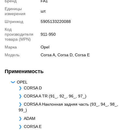
Бренд
FA1
Единицы
шт.
измерения
Штрихкод
5905133220088
Код
производителя
911-950
товара (MPN)
Марка
Opel
Модель
Corsa A
,
Corsa D
,
Corsa E
Применимость
OPEL
CORSA D
CORSA A TR (91_, 92_, 96_, 97_)
CORSA A Наклонная задняя часть (93_, 94_, 98_,
99_)
ADAM
CORSA E