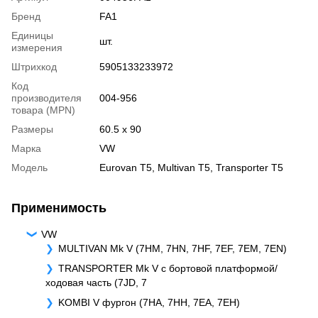
Бренд
FA1
Единицы
шт.
измерения
Штрихкод
5905133233972
Код
производителя
004-956
товара (MPN)
Размеры
60.5 x 90
Марка
VW
Модель
Eurovan T5
,
Multivan T5
,
Transporter T5
Применимость
VW
MULTIVAN Mk V (7HM, 7HN, 7HF, 7EF, 7EM, 7EN)
TRANSPORTER Mk V c бортовой платформой/
ходовая часть (7JD, 7
KOMBI V фургон (7HA, 7HH, 7EA, 7EH)