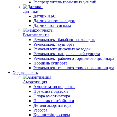
Распределитель тормозных усилий
Датчики
Датчик АБС
Датчик износа колодок
Датчик стоп-сигнала
Ремкомплекты
Ремкомплект барабанных колодок
Ремкомплект суппорта
Ремкомплект дисковых колодок
Ремкомплект направляющей супорта
Ремкомплект рабочего тормозного цилиндра
Поршень суппорта
Ремкомплект главного тормозного цилиндра
Ходовая часть
Амортизация
Амортизатор подвески
Пружина подвески
Опора амортизатора
Пыльник и отбойники
Детали амортизатора
Рессора
Кронштейн рессоры