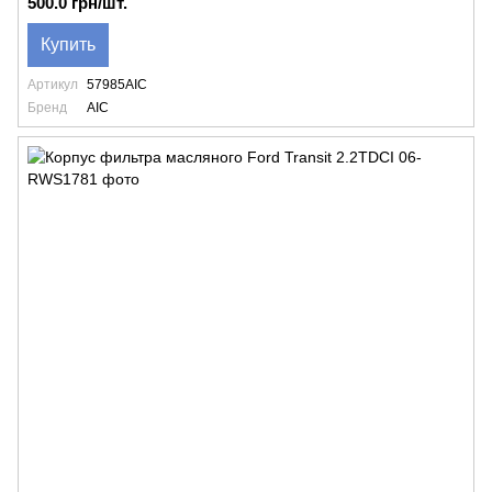
500.0 грн/шт.
Купить
Артикул
57985AIC
Бренд
AIC