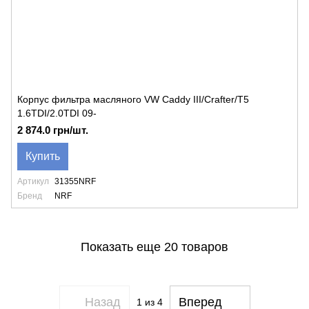
Корпус фильтра масляного VW Caddy III/Crafter/T5
1.6TDI/2.0TDI 09-
2 874.0 грн/шт.
Купить
Артикул
31355NRF
Бренд
NRF
Показать еще 20 товаров
Назад
Вперед
1
из 4